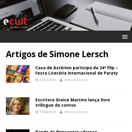
Artigos de
Simone Lersch
Casa de Astérion participa da 24ª Flip –
Festa Literária Internacional de Paraty
23/07/2026
Simone Lersch
Escritora Greice Martins lança livro
trilíngue de contos
15/04/2026
Simone Lersch
Bando de Brincantes oferece