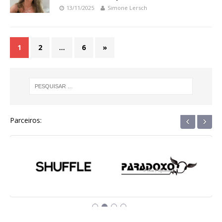
13/11/2025
Simone Lersch
1
2
…
6
»
‹
›
Parceiros: