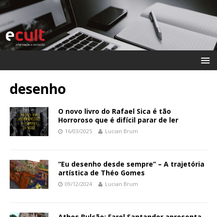
desenho
O novo livro do Rafael Sica é tão
Horroroso que é difícil parar de ler
16/03/2025
Lucian Brum
“Eu desenho desde sempre’’ – A trajetória
artística de Théo Gomes
09/12/2024
Lucian Brum
Athos Bulcão: Farol Santander apresenta