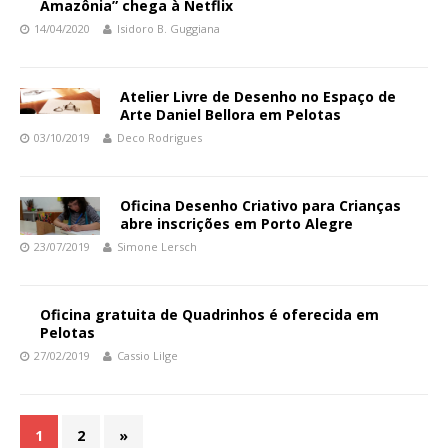
Amazônia” chega à Netflix
14/04/2020
Isidoro B. Guggiana
Atelier Livre de Desenho no Espaço de
Arte Daniel Bellora em Pelotas
03/10/2019
Deco Rodrigues
Oficina Desenho Criativo para Crianças
abre inscrições em Porto Alegre
23/07/2019
Simone Lersch
Oficina gratuita de Quadrinhos é oferecida em
Pelotas
27/02/2019
Cassio Lilge
1
2
»