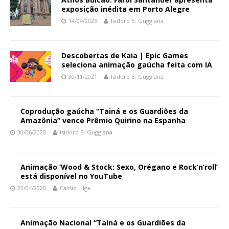
exposição inédita em Porto Alegre
14/04/2023
Isidoro B. Guggiana
Descobertas de Kaia | Epic Games
seleciona animação gaúcha feita com IA
30/11/2021
Isidoro B. Guggiana
Coprodução gaúcha “Tainá e os Guardiões da
Amazônia” vence Prêmio Quirino na Espanha
30/06/2020
Isidoro B. Guggiana
Animação ‘Wood & Stock: Sexo, Orégano e Rock’n’roll’
está disponível no YouTube
22/04/2020
Cassio Lilge
Animação Nacional “Tainá e os Guardiões da