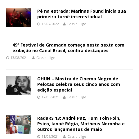
Pé na estrada: Marinas Found inicia sua
primeira turnê interestadual
16/07/2022
Cassio Lilge
49º Festival de Gramado começa nesta sexta com
exibição no Canal Brasil; confira destaques
13/08/2021
Cassio Lilge
OHUN – Mostra de Cinema Negro de
Pelotas celebra seus cinco anos com
edição especial
17/06/2021
Cassio Lilge
RadaRS 13: André Paz, Tum Toin Foin,
Psico, Ianaê Régia, Matheus Noronha e
outros lançamentos de maio
11/06/2021
Cassio Lilge