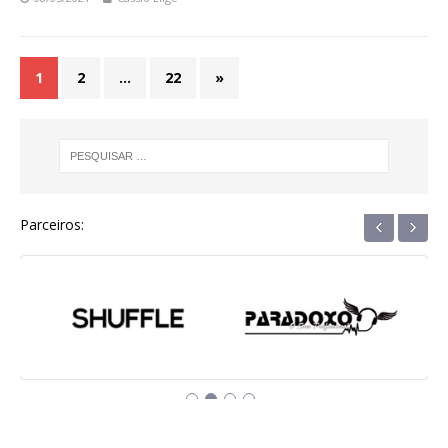
1
2
…
22
»
‹
›
Parceiros: