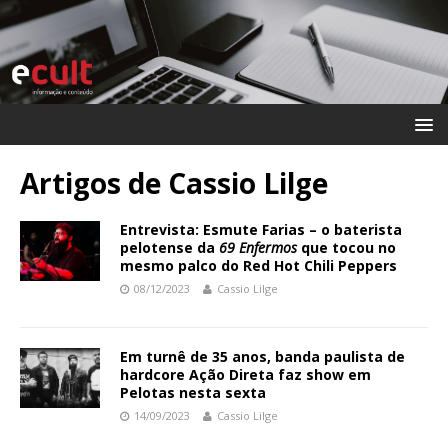
Artigos de
Cassio Lilge
Entrevista: Esmute Farias – o baterista
pelotense da
69 Enfermos
que tocou no
mesmo palco do Red Hot Chili Peppers
08/12/2023
Cassio Lilge
Em turnê de 35 anos, banda paulista de
hardcore Ação Direta faz show em
Pelotas nesta sexta
14/09/2023
Cassio Lilge