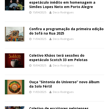
espetáculo inédito em homenagem a
Simões Lopes Neto em Porto Alegre
15/04/2025
Deco Rodrigues
Confira a programação da primeira edição
do Sofá na Rua 2025
11/04/2025
Deco Rodrigues
Coletivo Kháos terá sessões do
espetáculo Scotch 33 em Pelotas
10/04/2025
Deco Rodrigues
Ouça “Sintonia do Universo” novo álbum
da Solo Fértil
11/03/2025
Deco Rodrigues
Coletivo de escritores pelotenses