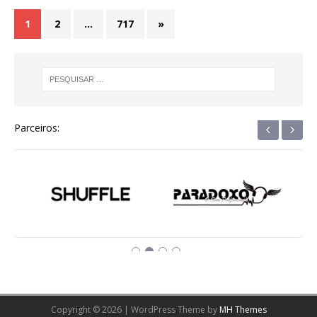
1
2
…
717
»
‹
›
Parceiros:
Copyright © 2026 | WordPress Theme by
MH Themes