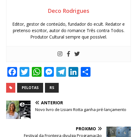
Deco Rodrigues
Editor, gestor de conteúdo, fundador do ecult. Redator e
pretenso escritor, autor do romance Três contra Todos.
Produtor Cultural sempre que possível.
F
T
W
M
T
Li
S
a
w
h
e
el
n
h
c
it
at
ss
e
k
ar
PELOTAS
RS
e
te
s
e
g
e
e
ANTERIOR
b
r
A
n
ra
dI
Novo livro de Lisiani Rotta ganha pré-lançamento
o
p
g
m
n
o
p
e
PRÓXIMO
Festival da Fronteira divulga Programação