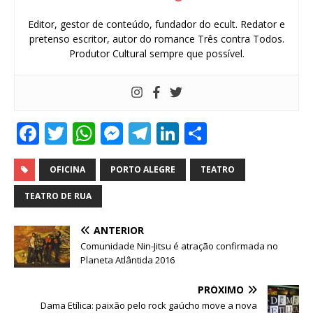
Editor, gestor de conteúdo, fundador do ecult. Redator e
pretenso escritor, autor do romance Três contra Todos.
Produtor Cultural sempre que possível.
F
T
W
M
T
Li
S
a
w
h
e
el
n
h
c
it
at
ss
e
k
ar
OFICINA
PORTO ALEGRE
TEATRO
e
te
s
e
g
e
e
TEATRO DE RUA
b
r
A
n
ra
dI
ANTERIOR
o
p
g
m
n
Comunidade Nin-Jitsu é atração confirmada no
o
p
e
Planeta Atlântida 2016
k
r
PRÓXIMO
Dama Etílica: paixão pelo rock gaúcho move a nova