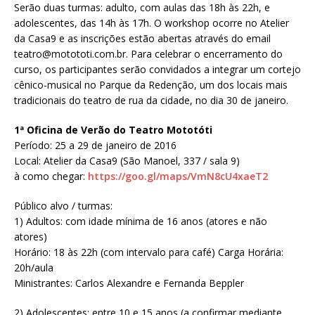
Serão duas turmas: adulto, com aulas das 18h às 22h, e
adolescentes, das 14h às 17h. O workshop ocorre no Atelier
da Casa9 e as inscrições estão abertas através do email
teatro@motototi.com.br. Para celebrar o encerramento do
curso, os participantes serão convidados a integrar um cortejo
cênico-musical no Parque da Redenção, um dos locais mais
tradicionais do teatro de rua da cidade, no dia 30 de janeiro.
1ª Oficina de Verão do Teatro Mototóti
Período: 25 a 29 de janeiro de 2016
Local: Atelier da Casa9 (São Manoel, 337 / sala 9)
à como chegar:
https://goo.gl/maps/VmN8cU4xaeT2
Público alvo / turmas:
1) Adultos: com idade mínima de 16 anos (atores e não
atores)
Horário: 18 às 22h (com intervalo para café) Carga Horária:
20h/aula
Ministrantes: Carlos Alexandre e Fernanda Beppler
2) Adolescentes: entre 10 e 15 anos (a confirmar mediante