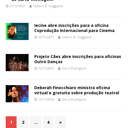
27/12/2021
Isidoro B. Guggiana
Iecine abre inscrições para a oficina
Coprodução Internacional para Cinema
25/11/2021
Isidoro B. Guggiana
Projeto Cães abre inscrições para oficinas
Outro Danças
22/11/2021
Deco Rodrigues
Deborah Finocchiaro ministra oficina
virtual e gratuita sobre produção teatral
12/11/2020
Deco Rodrigues
1
2
…
4
»