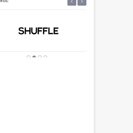
‹
›
iros: