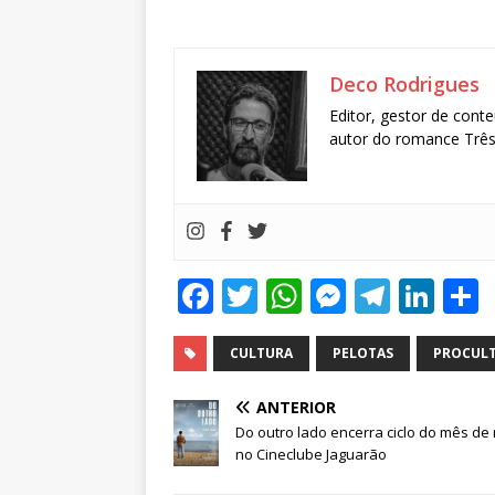
Deco Rodrigues
Editor, gestor de conte
autor do romance Três 
F
T
W
M
T
Li
a
w
h
e
el
n
c
it
at
ss
e
k
CULTURA
PELOTAS
PROCUL
e
te
s
e
g
e
ANTERIOR
b
r
A
n
ra
dI
Do outro lado encerra ciclo do mês de
no Cineclube Jaguarão
o
p
g
m
n