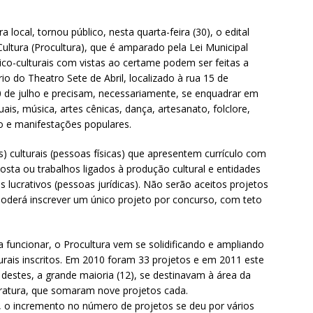
a local, tornou público, nesta quarta-feira (30), o edital
ultura (Procultura), que é amparado pela Lei Municipal
tico-culturais com vistas ao certame podem ser feitas a
rio do Theatro Sete de Abril, localizado à rua 15 de
0 de julho e precisam, necessariamente, se enquadrar em
uais, música, artes cênicas, dança, artesanato, folclore,
o e manifestações populares.
 culturais (pessoas físicas) que apresentem currículo com
osta ou trabalhos ligados à produção cultural e entidades
s lucrativos (pessoas jurídicas). Não serão aceitos projetos
oderá inscrever um único projeto por concurso, com teto
funcionar, o Procultura vem se solidificando e ampliando
rais inscritos. Em 2010 foram 33 projetos e em 2011 este
destes, a grande maioria (12), se destinavam à área da
eratura, que somaram nove projetos cada.
s, o incremento no número de projetos se deu por vários