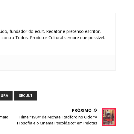
údo, fundador do ecult. Redator e pretenso escritor,
contra Todos. Produtor Cultural sempre que possível.
S
h
ar
TURA
SECULT
e
PRÓXIMO
 maio
Filme “1984” de Michael Radford no Ciclo “A
Filosofia e o Cinema Psicológico” em Pelotas