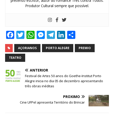
pretenso escritor, autor do romance Três contra Todos.
Produtor Cultural sempre que possível.
F
T
W
M
T
Li
S
a
w
h
e
el
n
h
c
it
at
ss
e
k
ar
AÇORIANOS
PORTO ALEGRE
PREMIO
e
te
s
e
g
e
e
TEATRO
b
r
A
n
ra
dI
ANTERIOR
o
p
g
m
n
Festival de Artes 50 anos do Goethe-Institut Porto
o
p
e
Alegre inicia no dia 05 de dezembro apresentando
três obras inéditas
k
r
PRÓXIMO
Cine UFPel apresenta Território do Brincar