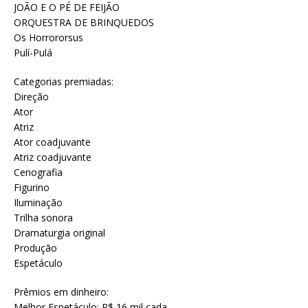
JOÃO E O PÉ DE FEIJÃO
ORQUESTRA DE BRINQUEDOS
Os Horrororsus
Pulí-Pulá
Categorias premiadas:
Direção
Ator
Atriz
Ator coadjuvante
Atriz coadjuvante
Cenografia
Figurino
Iluminação
Trilha sonora
Dramaturgia original
Produção
Espetáculo
Prêmios em dinheiro:
Melhor Espetáculo: R$ 16 mil cada