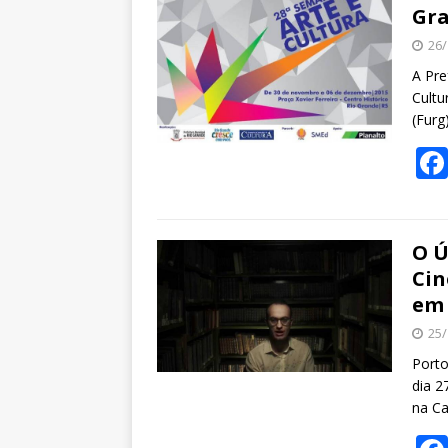
Gr
26/
A Pre
Cultu
(Furg
O Ú
Cin
em 
25/
Porto
dia 2
na Ca