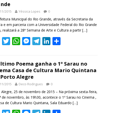
ande
o
A
n
a
dI
11/2015
Yéssica Lopes
0
o
p
g
m
n
feitura Municipal do Rio Grande, através da Secretaria da
k
p
er
ra e em parceria com a Universidade Federal do Rio Grande
), realizará a 28ª Semana de Arte e Cultura a partir
[…]
F
T
W
M
T
Li
S
ac
w
h
e
el
n
h
e
itt
at
ss
e
k
ar
b
er
s
e
gr
e
e
ltimo Poema ganha o 1º Sarau no
ema Casa de Cultura Mario Quintana
o
A
n
a
dI
Porto Alegre
o
p
g
m
n
11/2015
Deco Rodrigues
0
k
p
er
 Alegre, 25 de novembro de 2015 – Na próxima sexta-feira,
7 de novembro, às 19h30, acontece o 1º Sarau no Cinema ,
sa de Cultura Mario Quintana, Sala Eduardo
[…]