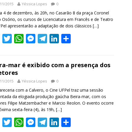
11/2015
Yéssica Lopes
0
o
p
g
m
n
a 4 de dezembro, às 20h, no Casarão 8 da praça Coronel
k
p
er
 Osório, os cursos de Licenciatura em Francês e de Teatro
Pel apresentarão a adaptação de dois clássicos
[…]
F
T
W
M
T
Li
S
ac
w
h
e
el
n
h
e
itt
at
ss
e
k
ar
b
er
s
e
gr
e
e
ra-mar é exibido com a presença dos
etores
o
A
n
a
dI
11/2015
Yéssica Lopes
0
o
p
g
m
n
receria com a Calvero, o Cine UFPel traz uma sessão
k
p
er
tada da elogiada produção gaúcha Beira-mar, com os
ores Filipe Matzembacher e Marcio Reolon. O evento ocorre
óxima sexta-feira (4), às 19h,
[…]
F
T
W
M
T
Li
S
ac
w
h
e
el
n
h