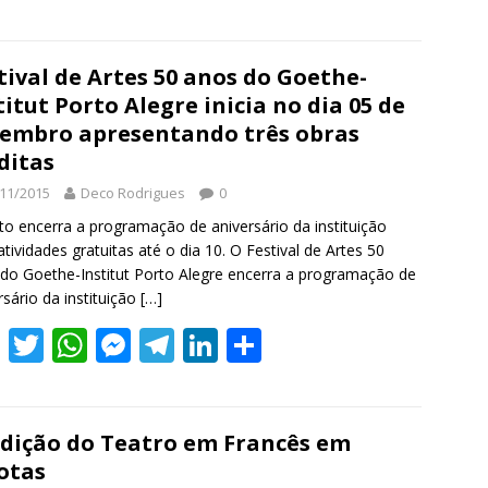
h
r
e
tival de Artes 50 anos do Goethe-
titut Porto Alegre inicia no dia 05 de
embro apresentando três obras
ditas
11/2015
Deco Rodrigues
0
to encerra a programação de aniversário da instituição
tividades gratuitas até o dia 10. O Festival de Artes 50
do Goethe-Institut Porto Alegre encerra a programação de
rsário da instituição
[…]
F
T
W
M
T
Li
S
ac
w
h
e
el
n
h
e
itt
at
ss
e
k
ar
b
er
s
e
gr
e
e
edição do Teatro em Francês em
otas
o
A
n
a
dI