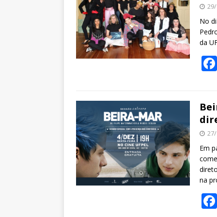
29/
No di
Pedro
da UF
Bei
dir
27/
Em pa
comen
diret
na pr