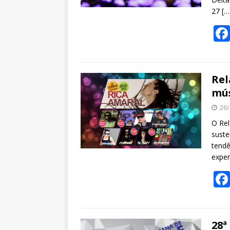
27
[…
Rel
mús
26/
O Rel
suste
tendê
exper
28ª