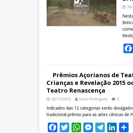
30/
Nesta
Brinc
comen
Reol
Prêmios Açorianos de Teat
Crianças e Revelação 2015 o
Teatro Renascença
30/11/2015
Deco Rodrigues
0
Indicados das 12 categorias serão divulgados
tradicional prêmio para as artes cênicas de 
F
T
W
M
T
Li