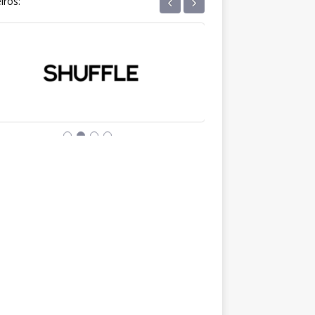
‹
›
iros: