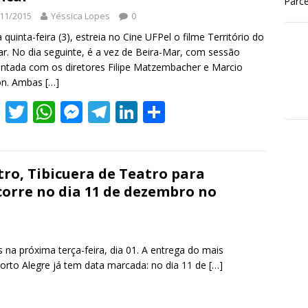
Parce
11/2015
Yéssica Lopes
0
 quinta-feira (3), estreia no Cine UFPel o filme Território do
ar. No dia seguinte, é a vez de Beira-Mar, com sessão
tada com os diretores Filipe Matzembacher e Marcio
on. Ambas
[…]
F
T
W
M
T
Li
S
ac
w
h
e
el
n
h
e
itt
at
ss
e
k
ar
b
er
s
e
gr
e
e
ro, Tibicuera de Teatro para
corre no dia 11 de dezembro no
o
A
n
a
dI
o
p
g
m
n
k
p
er
 na próxima terça-feira, dia 01. A entrega do mais
Porto Alegre já tem data marcada: no dia 11 de
[…]
S