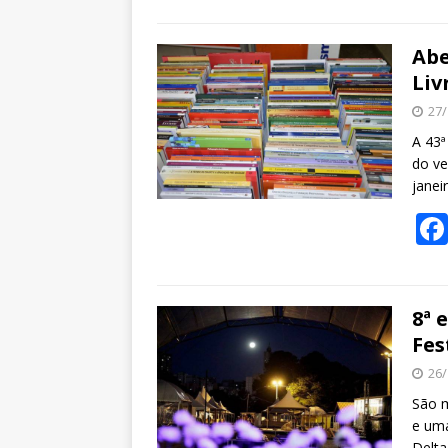
Abe
Liv
27/
A 43ª
do ve
janei
8ª 
Fes
26/
São m
e uma
Delta