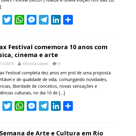
]
F
T
W
M
T
Li
S
ac
w
h
e
el
n
h
e
itt
at
ss
e
k
ar
b
er
s
e
gr
e
e
ax Festival comemora 10 anos com
ica, cinema e arte
o
A
n
a
dI
11/2015
Yéssica Lopes
0
o
p
g
m
n
ax Festival completa dez anos em prol de uma proposta
k
p
er
ntável e de qualidade de vida, comungando novidades,
ncias, liberdade de conceitos, novas sensações e
iências culturais, no dia 10 de
[…]
F
T
W
M
T
Li
S
ac
w
h
e
el
n
h
e
itt
at
ss
e
k
ar
b
er
s
e
gr
e
e
 Semana de Arte e Cultura em Rio