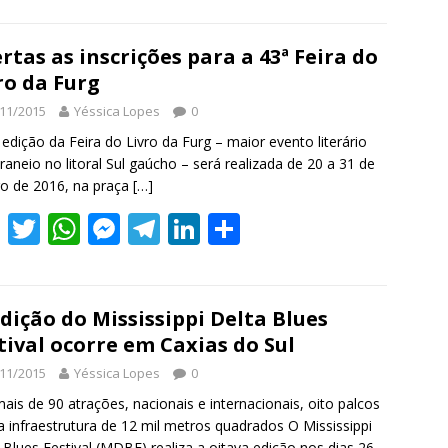
e
itt
at
ss
e
k
ar
b
er
s
e
gr
e
e
rtas as inscrições para a 43ª Feira do
ro da Furg
o
A
n
a
dI
11/2015
Yéssica Lopes
0
o
p
g
m
n
 edição da Feira do Livro da Furg – maior evento literário
k
p
er
raneio no litoral Sul gaúcho – será realizada de 20 a 31 de
ro de 2016, na praça
[…]
F
T
W
M
T
Li
S
ac
w
h
e
el
n
h
e
itt
at
ss
e
k
ar
b
er
s
e
gr
e
e
edição do Mississippi Delta Blues
tival ocorre em Caxias do Sul
o
A
n
a
dI
11/2015
Yéssica Lopes
0
o
p
g
m
n
ais de 90 atrações, nacionais e internacionais, oito palcos
k
p
er
 infraestrutura de 12 mil metros quadrados O Mississippi
 Blues Festival (MDBF) realiza a oitava edição nos dias 26,