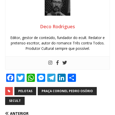
Deco Rodrigues
Editor, gestor de conteúdo, fundador do ecult. Redator e
pretenso escritor, autor do romance Três contra Todos.
Produtor Cultural sempre que possível.
F
T
W
M
T
Li
S
a
w
h
e
el
n
h
c
it
at
ss
e
k
ar
PELOTAS
PRAÇA CORONEL PEDRO OSÓRIO
e
te
s
e
g
e
e
SECULT
b
r
A
n
ra
dI
ANTERIOR