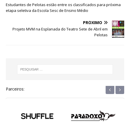
o
p
g
m
n
Estudantes de Pelotas estão entre os classificados para próxima
o
p
e
etapa seletiva da Escola Sesc de Ensino Médio
k
r
PRÓXIMO
Projeto MVM na Esplanada do Teatro Sete de Abril em
Pelotas
‹
›
Parceiros: