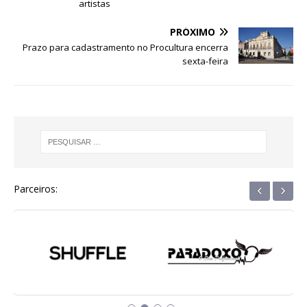
artistas
o
p
g
m
n
o
p
e
PRÓXIMO
Prazo para cadastramento no Procultura encerra
k
r
sexta-feira
‹
›
Parceiros: