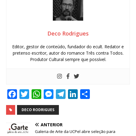
Deco Rodrigues
Editor, gestor de conteúdo, fundador do ecult. Redator e
pretenso escritor, autor do romance Três contra Todos.
Produtor Cultural sempre que possível.
F
T
W
M
T
Li
S
a
w
h
e
el
n
h
c
it
at
ss
e
k
ar
DECO RODRIGUES
e
te
s
e
g
e
e
ANTERIOR
b
r
A
n
ra
dI
Galeria de Arte da UCPel abre seleção para