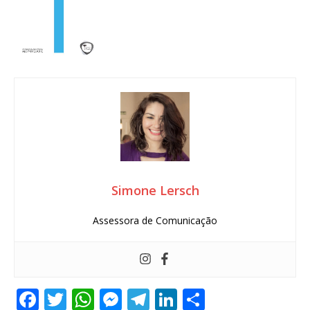
Simone Lersch
Assessora de Comunicação
F
T
W
M
T
Li
S