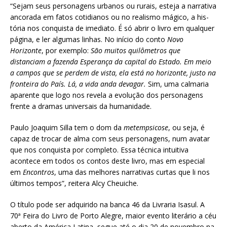
“Sejam seus personagens urbanos ou rurais, esteja a narrati­va
ancorada em fatos cotidianos ou no realismo mágico, a his­
tória nos conquista de imediato. É só abrir o livro em qualquer
página, e ler algumas linhas. No início do conto
Novo
Horizonte
, por exemplo:
São muitos quilômetros que
distanciam a fazenda Espe­rança da capital do Estado. Em meio
a campos que se perdem de vista, ela está no horizonte, justo na
fronteira do País. Lá, a vida anda devagar.
Sim, uma calmaria
aparente que logo nos revela a evolução dos personagens
frente a dramas universais da humanidade.
Paulo Joaquim Silla tem o dom da
metempsicose
, ou seja, é
capaz de trocar de alma com seus personagens, num avatar
que nos conquista por completo. Essa técnica intuitiva
acontece em todos os contos deste livro, mas em especial
em
Encontros
, uma das melhores narrativas curtas que li nos
últimos tempos”, reitera Alcy Cheuiche.
O título pode ser adquirido na banca 46 da Livraria Isasul. A
70ª Feira do Livro de Porto Alegre, maior evento literário a céu
aberto da América Latina, segue até o dia 20 de novembro na