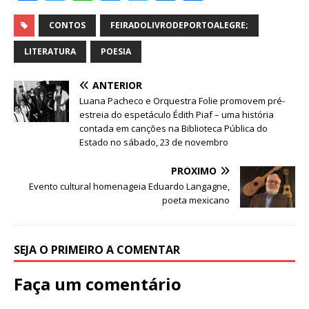
a
w
h
e
el
n
h
c
it
at
ss
e
k
ar
CONTOS
FEIRADOLIVRODEPORTOALEGRE;
e
te
s
e
g
e
e
LITERATURA
POESIA
b
r
A
n
ra
dI
ANTERIOR
o
p
g
m
n
Luana Pacheco e Orquestra Folie promovem pré-
o
p
e
estreia do espetáculo Édith Piaf – uma história
contada em canções na Biblioteca Pública do
k
r
Estado no sábado, 23 de novembro
PRÓXIMO
Evento cultural homenageia Eduardo Langagne,
poeta mexicano
SEJA O PRIMEIRO A COMENTAR
Faça um comentário