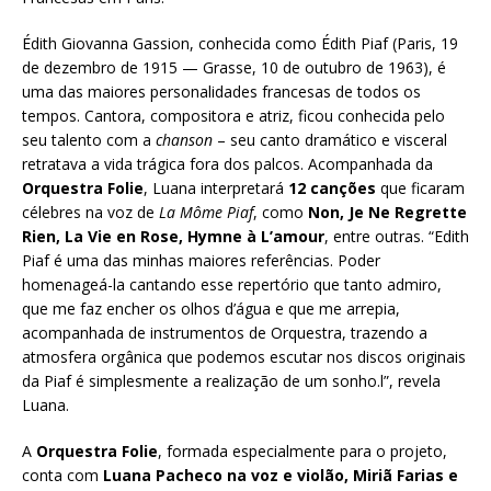
Édith Giovanna Gassion, conhecida como Édith Piaf (Paris, 19
de dezembro de 1915 — Grasse, 10 de outubro de 1963), é
uma das maiores personalidades francesas de todos os
tempos. Cantora, compositora e atriz, ficou conhecida pelo
seu talento com a
chanson
– seu canto dramático e visceral
retratava a vida trágica fora dos palcos. Acompanhada da
Orquestra Folie
, Luana interpretará
12 canções
que ficaram
célebres na voz de
La Môme Piaf
, como
Non,
Je Ne Regrette
Rien, La Vie en Rose, Hymne à L’amour
, entre outras. “Edith
Piaf é uma das minhas maiores referências. Poder
homenageá-la cantando esse repertório que tanto admiro,
que me faz encher os olhos d’água e que me arrepia,
acompanhada de instrumentos de Orquestra, trazendo a
atmosfera orgânica que podemos escutar nos discos originais
da Piaf é simplesmente a realização de um sonho.l”, revela
Luana.
A
Orquestra Folie
, formada especialmente para o projeto,
conta com
Luana Pacheco na voz e violão, Miriã Farias e