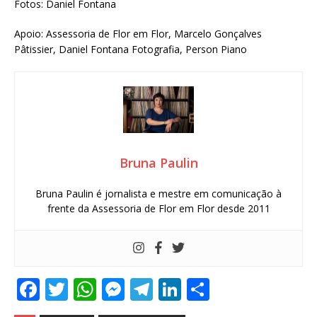
Fotos: Daniel Fontana
Apoio: Assessoria de Flor em Flor, Marcelo Gonçalves
Pâtissier, Daniel Fontana Fotografia, Person Piano
Bruna Paulin
Bruna Paulin é jornalista e mestre em comunicação à
frente da Assessoria de Flor em Flor desde 2011
F
T
W
M
T
Li
S
a
w
h
e
el
n
h