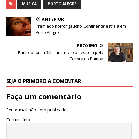
c
it
at
ss
e
k
ar
MÚSICA
PORTO ALEGRE
e
te
s
e
g
e
e
ANTERIOR
b
r
A
n
ra
dI
Premiado horror gaúcho ‘Continente’ estreia em
Porto Alegre
o
p
g
m
n
o
p
e
PRÓXIMO
Paulo Joaquim Silla lança livro de estreia pela
k
r
Editora do Pampa
SEJA O PRIMEIRO A COMENTAR
Faça um comentário
Seu e-mail não será publicado.
Comentário