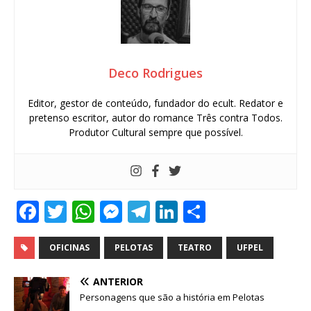
Deco Rodrigues
Editor, gestor de conteúdo, fundador do ecult. Redator e
pretenso escritor, autor do romance Três contra Todos.
Produtor Cultural sempre que possível.
F
T
W
M
T
Li
S
a
w
h
e
el
n
h
c
it
at
ss
e
k
ar
OFICINAS
PELOTAS
TEATRO
UFPEL
e
te
s
e
g
e
e
ANTERIOR
b
r
A
n
ra
dI
Personagens que são a história em Pelotas