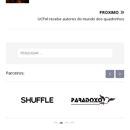
o
p
g
m
n
o
p
e
PRÓXIMO
UCPel recebe autores do mundo dos quadrinhos
k
r
‹
›
Parceiros: