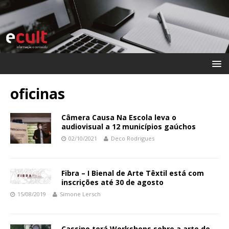
oficinas
Câmera Causa Na Escola leva o
audiovisual a 12 municípios gaúchos
02/10/2021
Deco Rodrigues
Fibra – I Bienal de Arte Têxtil está com
inscrições até 30 de agosto
15/08/2019
Simone Lersch
Cassino terá Workshops sobre a arte de