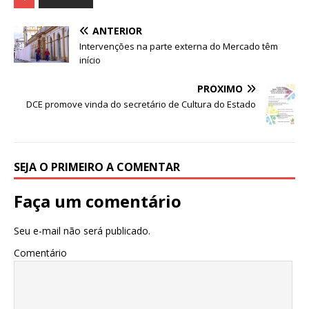
c
it
at
ss
e
k
ar
e
te
s
e
g
e
e
ANTERIOR
b
r
A
n
ra
dI
Intervenções na parte externa do Mercado têm
início
o
p
g
m
n
o
p
e
PRÓXIMO
DCE promove vinda do secretário de Cultura do Estado
k
r
SEJA O PRIMEIRO A COMENTAR
Faça um comentário
Seu e-mail não será publicado.
Comentário