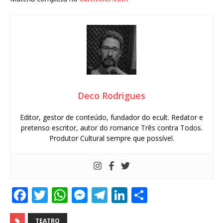
Deco Rodrigues
Editor, gestor de conteúdo, fundador do ecult. Redator e
pretenso escritor, autor do romance Três contra Todos.
Produtor Cultural sempre que possível.
F
T
W
M
T
Li
S
a
w
h
e
el
n
h
TEATRO