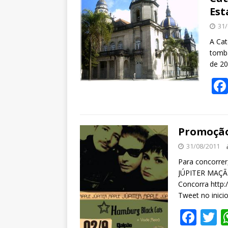
Est
31/
A Cat
tomba
de 2
Promoção
31/08/2011
Para concorrer
JÚPITER MAÇÃ 
Concorra http:
Tweet no inici
F
T