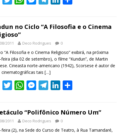
ac
w
h
e
el
n
h
e
itt
at
ss
e
k
ar
b
er
s
e
gr
e
e
dun no Ciclo “A Filosofia e o Cinema
igioso”
o
A
n
a
dI
08/2011
Deco Rodrigues
0
o
p
g
m
n
lo “A Filosofia e o Cinema Religioso” exibirá, na próxima
k
p
er
-feira (dia 02 de setembro), o filme “Kundun”, de Martin
ese. Cineasta norte-americano (1942), Scorsese é autor de
 cinematográficas tais
[…]
F
T
W
M
T
Li
S
ac
w
h
e
el
n
h
e
itt
at
ss
e
k
ar
b
er
s
e
gr
e
e
etáculo “Polifônico Número Um”
o
A
n
a
dI
08/2011
Deco Rodrigues
0
o
p
g
m
n
-feira (2), na Sede do Curso de Teatro, à Rua Tamandaré,