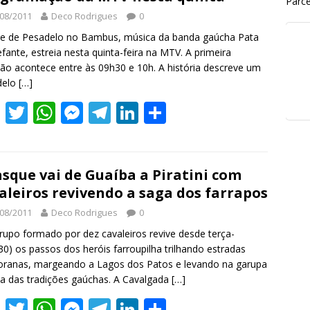
Parce
08/2011
Deco Rodrigues
0
pe de Pesadelo no Bambus, música da banda gaúcha Pata
efante, estreia nesta quinta-feira na MTV. A primeira
ção acontece entre às 09h30 e 10h. A história descreve um
delo
[…]
F
T
W
M
T
Li
S
ac
w
h
e
el
n
h
e
itt
at
ss
e
k
ar
b
er
s
e
gr
e
e
sque vai de Guaíba a Piratini com
aleiros revivendo a saga dos farrapos
o
A
n
a
dI
08/2011
Deco Rodrigues
0
o
p
g
m
n
upo formado por dez cavaleiros revive desde terça-
k
p
er
(30) os passos dos heróis farroupilha trilhando estradas
ioranas, margeando a Lagos dos Patos e levando na garupa
a das tradições gaúchas. A Cavalgada
[…]
F
T
W
M
T
Li
S