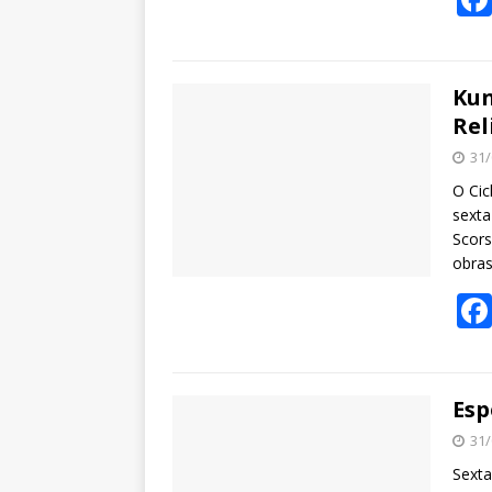
Kun
Rel
31/
O Cic
sexta
Scors
obras
Esp
31/
Sexta