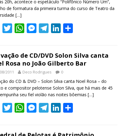
às 20h, acontece o espetáculo “Polifônico Número Um”,
k
p
er
lho de formatura da primeira turma do curso de Teatro da
ersidade
[…]
F
T
W
M
T
Li
S
ac
w
h
e
el
n
h
e
itt
at
ss
e
k
ar
b
er
s
e
gr
e
e
vação de CD/DVD Solon Silva canta
l Rosa no João Gilberto Bar
o
A
n
a
dI
08/2011
Deco Rodrigues
0
o
p
g
m
n
ção do CD & DVD – Solon Silva canta Noel Rosa – do
k
p
er
o e compositor pelotense Solon Silva, que há mais de 45
empunha seu fiel violão nas noites bôemias
[…]
F
T
W
M
T
Li
S
ac
w
h
e
el
n
h
e
itt
at
ss
e
k
ar
edral de Pelotas é Patrimônio