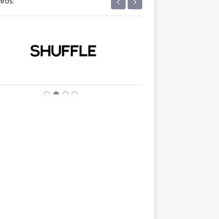
‹
›
iros: