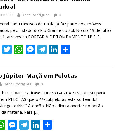
b
er
s
e
gr
e
e
adual
o
A
n
a
dI
08/2011
Deco Rodrigues
0
o
p
g
m
n
edral São Francisco de Paula já faz parte dos imóveis
k
p
er
dos pelo Estado do Rio Grande do Sul. No dia 19 de julho
011, através da PORTARIA DE TOMBAMENTO Nº
[…]
F
T
W
M
T
Li
S
ac
w
h
e
el
n
h
e
itt
at
ss
e
k
ar
b
er
s
e
gr
e
e
 Júpiter Maçã em Pelotas
o
A
n
a
dI
Deco Rodrigues
0
o
p
g
m
n
, basta twittar a frase: ”Quero GANHAR INGRESSO para
em PELOTAS que o @ecultpelotas esta sorteando!
k
p
er
//kingo.to/Nvs” Atenção! Não adianta apertar no botão
o da matéria. Para
[…]
W
M
T
Li
S