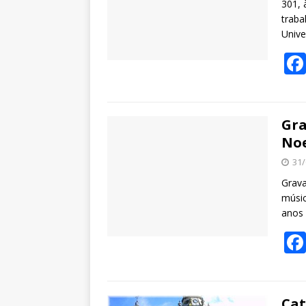
301, 
traba
Univ
Gra
Noe
31/
Grava
músic
anos 
Cat