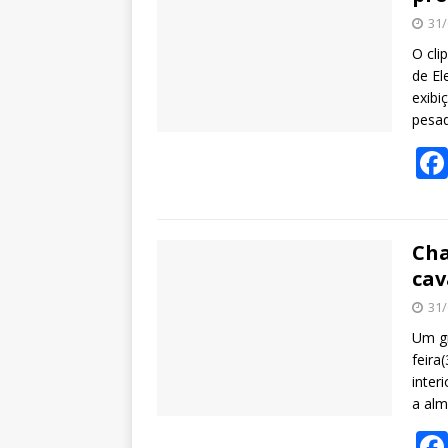
31/
O cli
de El
exibi
pesa
Cha
cav
31/
Um gr
feira
inter
a alm