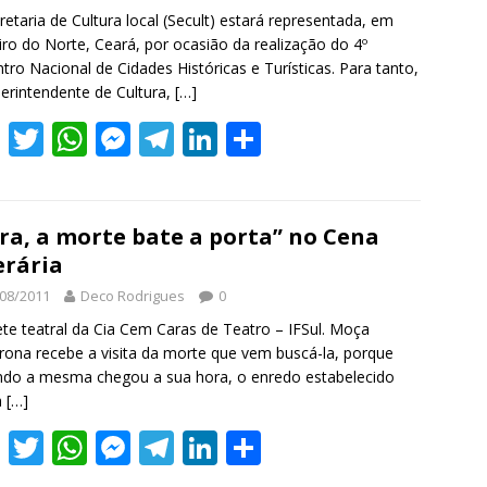
p
er
retaria de Cultura local (Secult) estará representada, em
iro do Norte, Ceará, por ocasião da realização do 4º
tro Nacional de Cidades Históricas e Turísticas. Para tanto,
erintendente de Cultura,
[…]
F
T
W
M
T
Li
S
ac
w
h
e
el
n
h
e
itt
at
ss
e
k
ar
b
er
s
e
gr
e
e
ra, a morte bate a porta” no Cena
erária
o
A
n
a
dI
08/2011
Deco Rodrigues
0
o
p
g
m
n
te teatral da Cia Cem Caras de Teatro – IFSul. Moça
k
p
er
irona recebe a visita da morte que vem buscá-la, porque
do a mesma chegou a sua hora, o enredo estabelecido
a
[…]
F
T
W
M
T
Li
S
ac
w
h
e
el
n
h