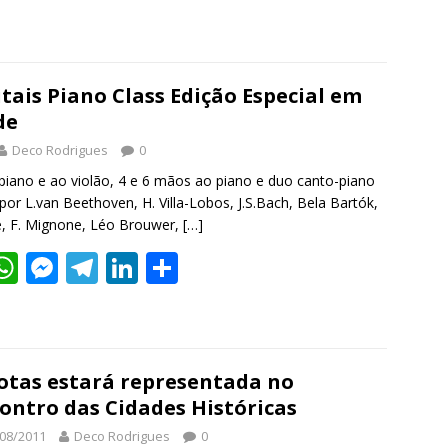
w
h
e
el
n
h
t
at
ss
e
k
ar
r
s
e
gr
e
e
itais Piano Class Edição Especial em
A
n
a
dI
de
p
g
m
n
Deco Rodrigues
0
p
er
piano e ao violão, 4 e 6 mãos ao piano e duo canto-piano
or L.van Beethoven, H. Villa-Lobos, J.S.Bach, Bela Bartók,
e, F. Mignone, Léo Brouwer,
[…]
W
M
T
Li
S
w
h
e
el
n
h
t
at
ss
e
k
ar
r
s
e
gr
e
e
otas estará representada no
A
n
a
dI
ontro das Cidades Históricas
p
g
m
n
08/2011
Deco Rodrigues
0