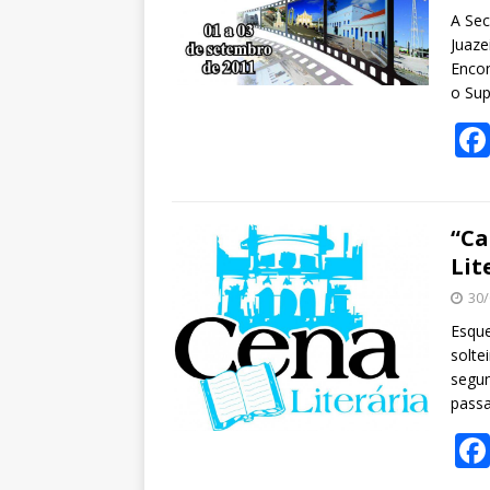
k
A Sec
Juaze
Encon
o Sup
“Ca
Lit
30/
Esque
solte
segun
pass