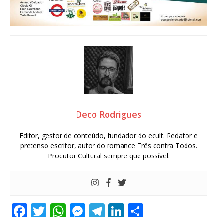
Deco Rodrigues
Editor, gestor de conteúdo, fundador do ecult. Redator e
pretenso escritor, autor do romance Três contra Todos.
Produtor Cultural sempre que possível.
F
T
W
M
T
Li
S