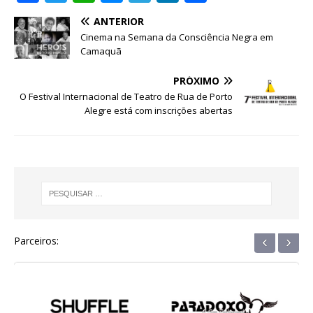
a
w
h
e
el
n
h
ANTERIOR
c
it
at
ss
e
k
ar
Cinema na Semana da Consciência Negra em
e
te
s
e
g
e
e
Camaquã
b
r
A
n
ra
dI
PRÓXIMO
o
p
g
m
n
O Festival Internacional de Teatro de Rua de Porto
Alegre está com inscrições abertas
o
p
e
k
r
‹
›
Parceiros: