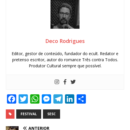
Deco Rodrigues
Editor, gestor de conteúdo, fundador do ecult. Redator e
pretenso escritor, autor do romance Três contra Todos.
Produtor Cultural sempre que possível.
F
T
W
M
T
Li
S
a
w
h
e
el
n
h
c
it
at
ss
e
k
ar
FESTIVAL
SESC
e
te
s
e
g
e
e
ANTERIOR