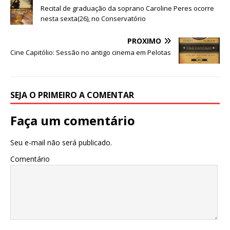
b
r
A
n
ra
dI
Recital de graduação da soprano Caroline Peres ocorre
nesta sexta(26), no Conservatório
o
p
g
m
n
o
p
e
PRÓXIMO
Cine Capitólio: Sessão no antigo cinema em Pelotas
k
r
SEJA O PRIMEIRO A COMENTAR
Faça um comentário
Seu e-mail não será publicado.
Comentário