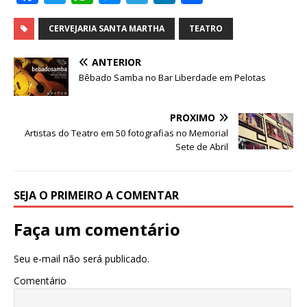
a
w
h
e
el
n
h
c
it
at
ss
e
k
ar
CERVEJARIA SANTA MARTHA
TEATRO
e
te
s
e
g
e
e
ANTERIOR
b
r
A
n
ra
dI
Bêbado Samba no Bar Liberdade em Pelotas
o
p
g
m
n
o
p
e
PRÓXIMO
Artistas do Teatro em 50 fotografias no Memorial
k
r
Sete de Abril
SEJA O PRIMEIRO A COMENTAR
Faça um comentário
Seu e-mail não será publicado.
Comentário