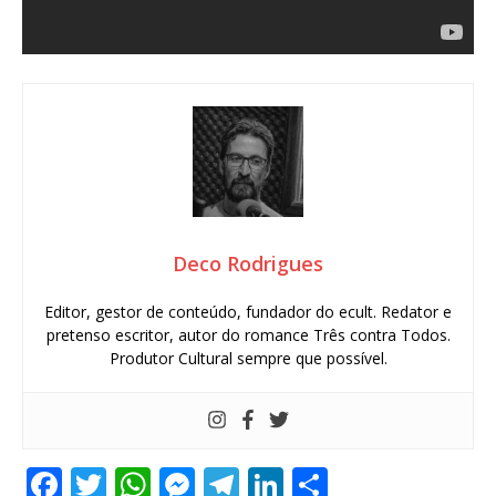
Deco Rodrigues
Editor, gestor de conteúdo, fundador do ecult. Redator e
pretenso escritor, autor do romance Três contra Todos.
Produtor Cultural sempre que possível.
F
T
W
M
T
Li
S