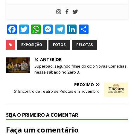
F
T
W
M
T
Li
S
a
w
h
e
el
n
h
c
it
at
ss
e
k
ar
EXPOSIÇÃO
FOTOS
PELOTAS
e
te
s
e
g
e
e
ANTERIOR
b
r
A
n
ra
dI
Superbad, segundo filme do ciclo Novas Comédias,
nesse sábado no Zero 3.
o
p
g
m
n
o
p
e
PRÓXIMO
5º Encontro de Teatro de Pelotas em novembro
k
r
SEJA O PRIMEIRO A COMENTAR
Faça um comentário