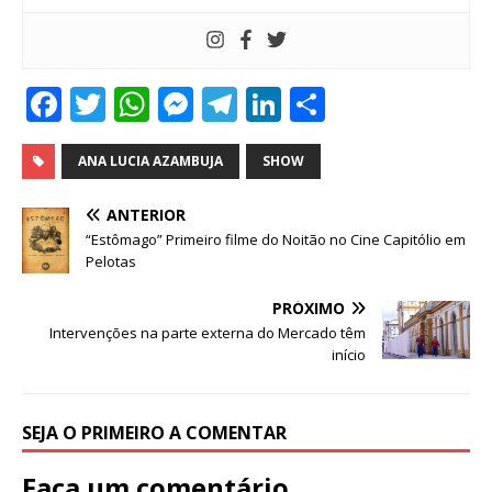
F
T
W
M
T
Li
S
a
w
h
e
el
n
h
c
it
at
ss
e
k
ar
ANA LUCIA AZAMBUJA
SHOW
e
te
s
e
g
e
e
ANTERIOR
b
r
A
n
ra
dI
“Estômago” Primeiro filme do Noitão no Cine Capitólio em
Pelotas
o
p
g
m
n
o
p
e
PRÓXIMO
Intervenções na parte externa do Mercado têm
k
r
início
SEJA O PRIMEIRO A COMENTAR
Faça um comentário