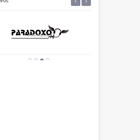
‹
›
iros: