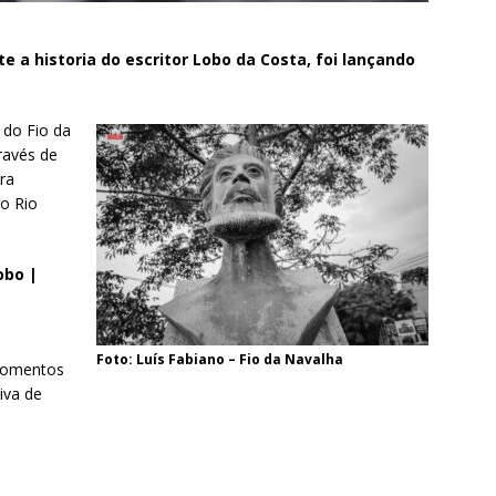
 a historia do escritor Lobo da Costa, foi lançando
 do Fio da
través de
ra
no Rio
obo |
Foto: Luís Fabiano – Fio da Navalha
momentos
iva de