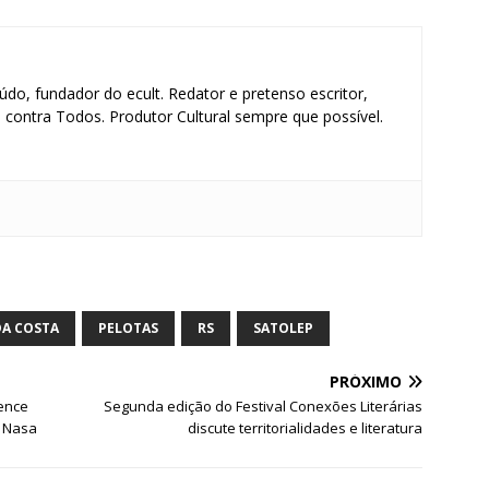
údo, fundador do ecult. Redator e pretenso escritor,
contra Todos. Produtor Cultural sempre que possível.
S
h
ar
DA COSTA
PELOTAS
RS
SATOLEP
e
PRÓXIMO
ence
Segunda edição do Festival Conexões Literárias
a Nasa
discute territorialidades e literatura