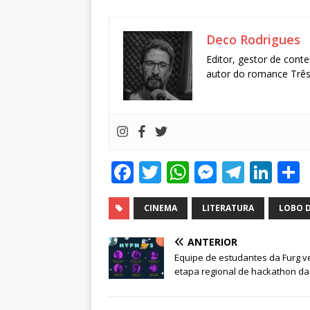
Deco Rodrigues
Editor, gestor de conte
autor do romance Três 
F
T
W
M
T
Li
a
w
h
e
el
n
c
it
at
ss
e
k
CINEMA
LITERATURA
LOBO 
e
te
s
e
g
e
ANTERIOR
b
r
A
n
ra
dI
Equipe de estudantes da Furg v
etapa regional de hackathon d
o
p
g
m
n
o
p
e