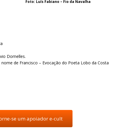
Foto: Luís Fabiano – Fio da Navalha
ra
vio Dornelles.
”Em nome de Francisco – Evocação do Poeta Lobo da Costa
torne-se um apoiador e-cult