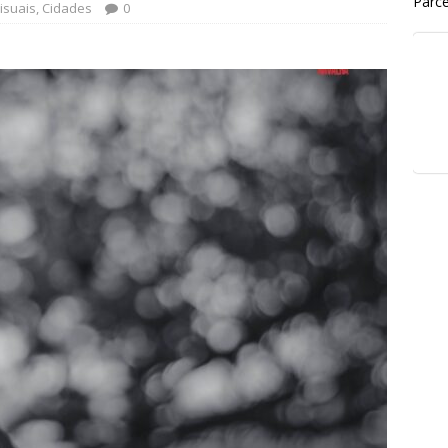
Parce
isuais
,
Cidades
0