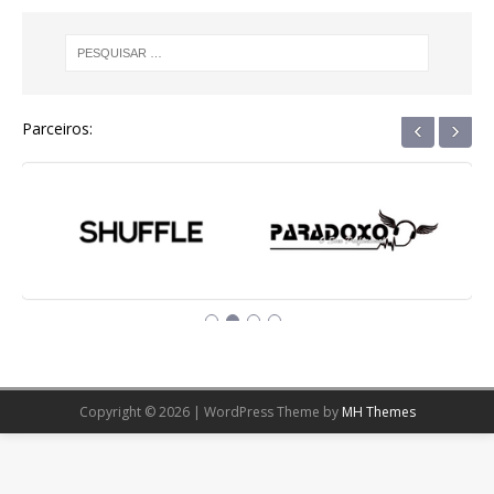
‹
›
Parceiros:
Copyright © 2026 | WordPress Theme by
MH Themes