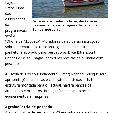
Lagoa dos
Patos. Uma
das
curiosidades
Entre as atividades de lazer, destaca-se
da
passeio de barco na Lagoa – Foto: Janine
Tomberg/Arquivo
programação
será a
“Oficina de Moqueca”. Moradoras da Z3 darão instruções
sobre o preparo do tradicional iguaria, e será distribuído
panfleto, elaborado pelas pescadoras Dilce Bittencourt
Chagas e Deise Chagas, com duas receitas da culinária com
pescado.
A Escola de Ensino Fundamental (Emef) Raphael Brusque fará
apresentações artísticas e culturais a partir das 11h. Na
estrutura montada para o Festival, haverá bancas de
artesanato e produtos típicos, além de exposição de
equipamentos e máquinas.
Agroindústria de pescado
A agroindústria de pescado da Z3 encontra-se em obras. Todo