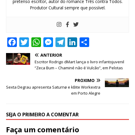
pretenso escritor, autor do romance Três contra Todos.
Produtor Cultural sempre que possível.
F
T
W
M
T
Li
S
a
w
h
e
el
n
h
ANTERIOR
c
it
at
ss
e
k
ar
Escritor Rodrigo dMart lança o livro infantojuvenil
e
te
s
e
g
e
e
“Zeca Bum – Chaminé não é Vulcão”, em Pelotas
b
r
A
n
ra
dI
PRÓXIMO
o
p
g
m
n
Sexta Degrau apresenta Saturnø e kBite Workextra
em Porto Alegre
o
p
e
k
r
SEJA O PRIMEIRO A COMENTAR
Faça um comentário