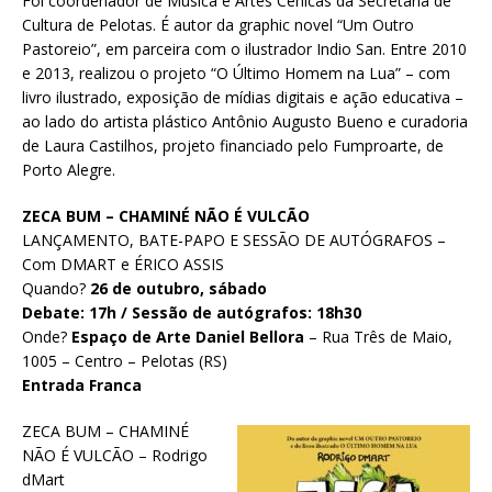
Foi coordenador de Música e Artes Cênicas da Secretaria de
Cultura de Pelotas. É autor da graphic novel “Um Outro
Pastoreio”, em parceira com o ilustrador Indio San. Entre 2010
e 2013, realizou o projeto “O Último Homem na Lua” – com
livro ilustrado, exposição de mídias digitais e ação educativa –
ao lado do artista plástico Antônio Augusto Bueno e curadoria
de Laura Castilhos, projeto financiado pelo Fumproarte, de
Porto Alegre.
ZECA BUM – CHAMINÉ NÃO É VULCÃO
LANÇAMENTO, BATE-PAPO E SESSÃO DE AUTÓGRAFOS –
Com DMART e ÉRICO ASSIS
Quando?
26 de outubro, sábado
Debate: 17h / Sessão de autógrafos: 18h30
Onde?
Espaço de Arte Daniel Bellora
– Rua Três de Maio,
1005 – Centro – Pelotas (RS)
Entrada Franca
ZECA BUM – CHAMINÉ
NÃO É VULCÃO – Rodrigo
dMart