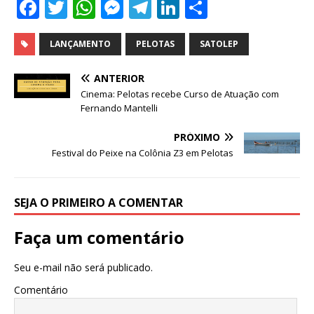
F
T
W
M
T
Li
S
a
w
h
e
el
n
h
c
it
at
ss
e
k
ar
LANÇAMENTO
PELOTAS
SATOLEP
e
te
s
e
g
e
e
ANTERIOR
b
r
A
n
ra
dI
Cinema: Pelotas recebe Curso de Atuação com
Fernando Mantelli
o
p
g
m
n
o
p
e
PRÓXIMO
Festival do Peixe na Colônia Z3 em Pelotas
k
r
SEJA O PRIMEIRO A COMENTAR
Faça um comentário
Seu e-mail não será publicado.
Comentário