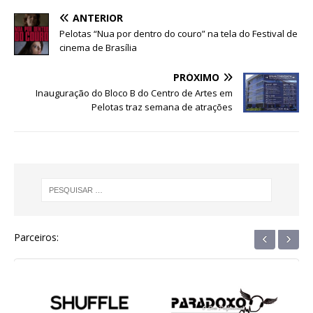
e
te
s
e
g
e
e
ANTERIOR
b
r
A
n
ra
dI
Pelotas “Nua por dentro do couro” na tela do Festival de
cinema de Brasília
o
p
g
m
n
o
p
e
PRÓXIMO
Inauguração do Bloco B do Centro de Artes em
k
r
Pelotas traz semana de atrações
‹
›
Parceiros: