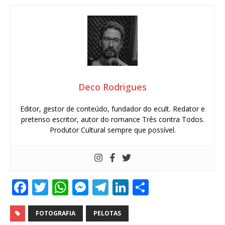
Deco Rodrigues
Editor, gestor de conteúdo, fundador do ecult. Redator e
pretenso escritor, autor do romance Três contra Todos.
Produtor Cultural sempre que possível.
F
T
W
M
T
Li
S
a
w
h
e
el
n
h
c
it
at
ss
e
k
ar
FOTOGRAFIA
PELOTAS