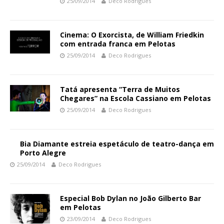
25/09/2014
Deco Rodrigues
Cinema: O Exorcista, de William Friedkin
com entrada franca em Pelotas
25/09/2014
Deco Rodrigues
Tatá apresenta “Terra de Muitos
Chegares” na Escola Cassiano em Pelotas
25/09/2014
Deco Rodrigues
Bia Diamante estreia espetáculo de teatro-dança em
Porto Alegre
25/09/2014
Deco Rodrigues
Especial Bob Dylan no João Gilberto Bar
em Pelotas
23/09/2014
Deco Rodrigues