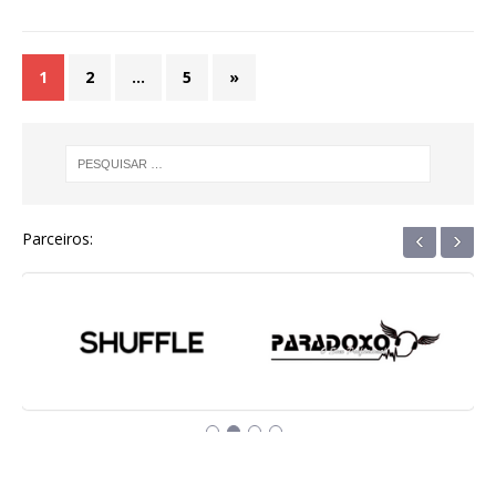
1
2
…
5
»
‹
›
Parceiros: