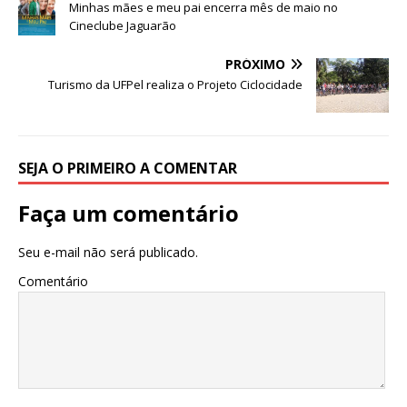
b
r
A
n
ra
dI
Minhas mães e meu pai encerra mês de maio no
Cineclube Jaguarão
o
p
g
m
n
o
p
e
PRÓXIMO
Turismo da UFPel realiza o Projeto Ciclocidade
k
r
SEJA O PRIMEIRO A COMENTAR
Faça um comentário
Seu e-mail não será publicado.
Comentário