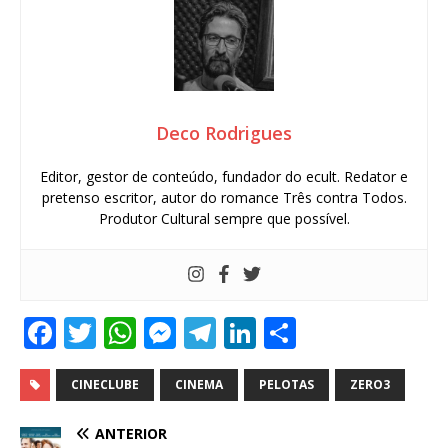
Deco Rodrigues
Editor, gestor de conteúdo, fundador do ecult. Redator e
pretenso escritor, autor do romance Três contra Todos.
Produtor Cultural sempre que possível.
F
T
W
M
T
Li
S
a
w
h
e
el
n
h
c
it
at
ss
e
k
ar
CINECLUBE
CINEMA
PELOTAS
ZERO3
e
te
s
e
g
e
e
ANTERIOR