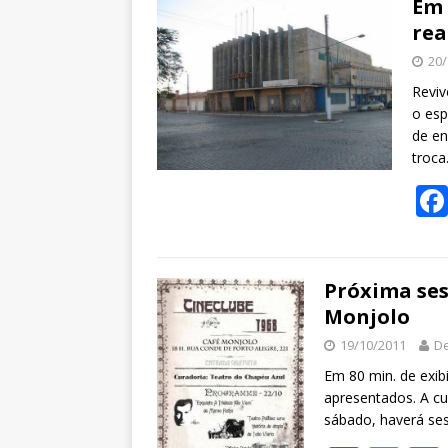
Em 
rea
20/
Reviv
o esp
de en
troca
Próxima ses
Monjolo
19/10/2011
De
Em 80 min. de exibi
apresentados. A cu
sábado, haverá se