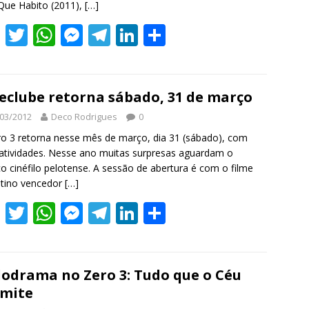
Que Habito (2011),
[…]
F
T
W
M
T
Li
S
ac
w
h
e
el
n
h
e
itt
at
ss
e
k
ar
b
er
s
e
gr
e
e
eclube retorna sábado, 31 de março
o
A
n
a
dI
03/2012
Deco Rodrigues
0
o
p
g
m
n
o 3 retorna nesse mês de março, dia 31 (sábado), com
atividades. Nesse ano muitas surpresas aguardam o
k
p
er
co cinéfilo pelotense. A sessão de abertura é com o filme
ntino vencedor
[…]
F
T
W
M
T
Li
S
ac
w
h
e
el
n
h
e
itt
at
ss
e
k
ar
b
er
s
e
gr
e
e
odrama no Zero 3: Tudo que o Céu
mite
o
A
n
a
dI