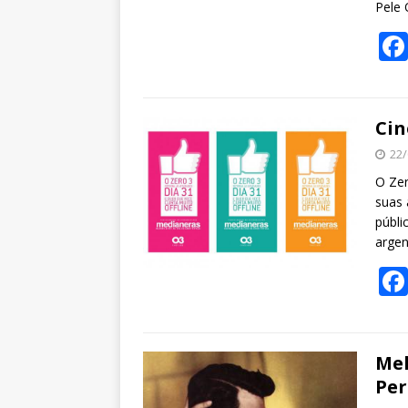
Pele 
Cin
22/
O Zer
suas 
públi
arge
Mel
Per