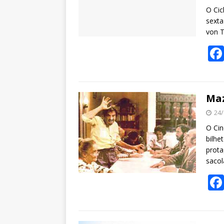
O Cic
sexta
von T
Maz
24/
O Cin
bilhe
prota
sacol