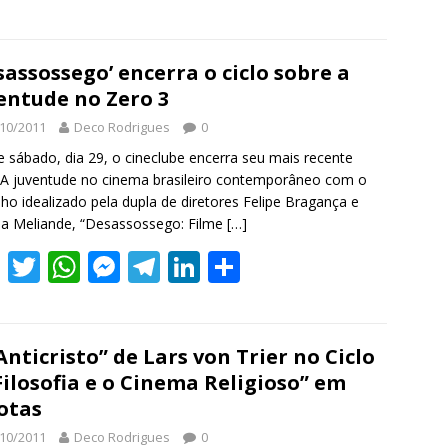
w
h
e
el
n
h
tt
at
ss
e
k
ar
er
s
e
gr
e
e
sassossego’ encerra o ciclo sobre a
entude no Zero 3
A
n
a
dI
10/2011
Deco Rodrigues
0
p
g
m
n
 sábado, dia 29, o cineclube encerra seu mais recente
p
er
: A juventude no cinema brasileiro contemporâneo com o
lho idealizado pela dupla de diretores Felipe Bragança e
a Meliande, “Desassossego: Filme
[…]
F
T
W
M
T
Li
S
ac
w
h
e
el
n
h
e
itt
at
ss
e
k
ar
b
er
s
e
gr
e
e
Anticristo” de Lars von Trier no Ciclo
Filosofia e o Cinema Religioso” em
o
A
n
a
dI
otas
o
p
g
m
n
10/2011
Deco Rodrigues
0