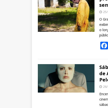
sem
25/
O Gra
exibi
o lon
públ
Sáb
de 
Pel
26/
Encer
cinem
sábad