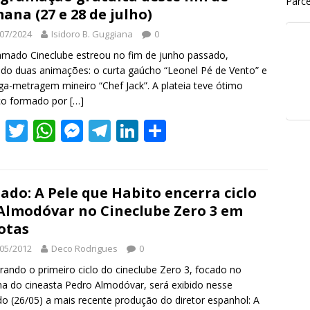
Parce
ana (27 e 28 de julho)
07/2024
Isidoro B. Guggiana
0
mado Cineclube estreou no fim de junho passado,
ndo duas animações: o curta gaúcho “Leonel Pé de Vento” e
ga-metragem mineiro “Chef Jack”. A plateia teve ótimo
ico formado por
[…]
F
T
W
M
T
Li
S
ac
w
h
e
el
n
h
e
itt
at
ss
e
k
ar
b
er
s
e
gr
e
e
ado: A Pele que Habito encerra ciclo
Almodóvar no Cineclube Zero 3 em
o
A
n
a
dI
otas
o
p
g
m
n
05/2012
Deco Rodrigues
0
k
p
er
rando o primeiro ciclo do cineclube Zero 3, focado no
a do cineasta Pedro Almodóvar, será exibido nesse
o (26/05) a mais recente produção do diretor espanhol: A