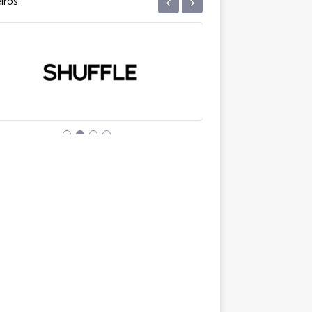
‹
›
iros: