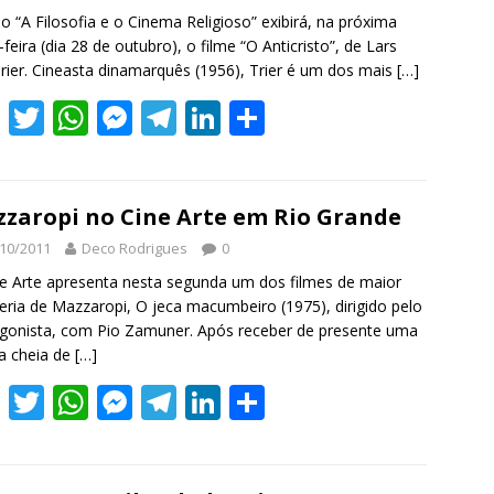
k
p
er
lo “A Filosofia e o Cinema Religioso” exibirá, na próxima
-feira (dia 28 de outubro), o filme “O Anticristo”, de Lars
rier. Cineasta dinamarquês (1956), Trier é um dos mais
[…]
F
T
W
M
T
Li
S
ac
w
h
e
el
n
h
e
itt
at
ss
e
k
ar
b
er
s
e
gr
e
e
zaropi no Cine Arte em Rio Grande
o
A
n
a
dI
10/2011
Deco Rodrigues
0
o
p
g
m
n
e Arte apresenta nesta segunda um dos filmes de maior
teria de Mazzaropi, O jeca macumbeiro (1975), dirigido pelo
k
p
er
gonista, com Pio Zamuner. Após receber de presente uma
a cheia de
[…]
F
T
W
M
T
Li
S
ac
w
h
e
el
n
h
e
itt
at
ss
e
k
ar