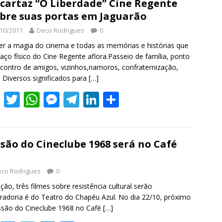
b
er
s
e
gr
e
e
cartaz “O Liberdade” Cine Regente
bre suas portas em Jaguarão
o
A
n
a
dI
10/2011
Deco Rodrigues
0
o
p
g
m
n
er a magia do cinema e todas as memórias e histórias que
k
p
er
aço físico do Cine Regente aflora.Passeio de família, ponto
contro de amigos, vizinhos,namoros, confraternização,
. Diversos significados para
[…]
F
T
W
M
T
Li
S
ac
w
h
e
el
n
h
e
itt
at
ss
e
k
ar
b
er
s
e
gr
e
e
são do Cineclube 1968 será no Café
o
A
n
a
dI
co Rodrigues
0
o
p
g
m
n
ção, três filmes sobre resistência cultural serão
k
p
er
radoria é do Teatro do Chapéu Azul. No dia 22/10, próximo
ssão do Cineclube 1968 no Café
[…]