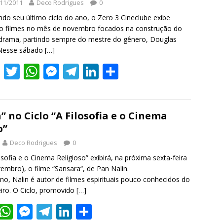
11/2011
Deco Rodrigues
0
o
p
g
m
n
ando seu último ciclo do ano, o Zero 3 Cineclube exibe
k
p
er
o filmes no mês de novembro focados na construção do
rama, partindo sempre do mestre do gênero, Douglas
 Nesse sábado
[…]
F
T
W
M
T
Li
S
ac
w
h
e
el
n
h
e
itt
at
ss
e
k
ar
b
er
s
e
gr
e
e
” no Ciclo “A Filosofia e o Cinema
o”
o
A
n
a
dI
Deco Rodrigues
0
o
p
g
m
n
osofia e o Cinema Religioso” exibirá, na próxima sexta-feira
k
p
er
vembro), o filme “Sansara“, de Pan Nalin.
ano, Nalin é autor de filmes espirituais pouco conhecidos do
leiro. O Ciclo, promovido
[…]
T
W
M
T
Li
S