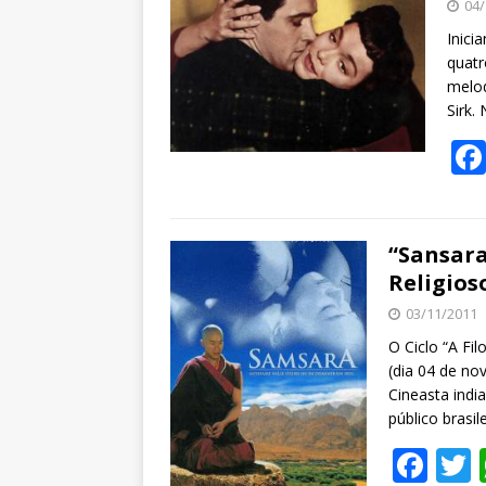
04/
Inici
quatr
melod
Sirk.
“Sansara
Religios
03/11/2011
O Ciclo “A Fil
(dia 04 de no
Cineasta indi
público brasi
F