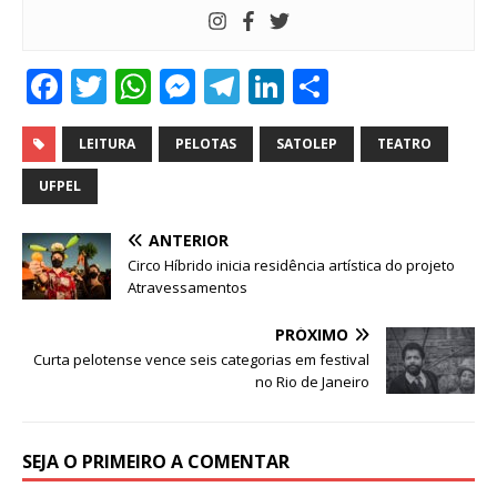
F
T
W
M
T
Li
S
a
w
h
e
el
n
h
c
it
at
ss
e
k
ar
LEITURA
PELOTAS
SATOLEP
TEATRO
e
te
s
e
g
e
e
UFPEL
b
r
A
n
ra
dI
ANTERIOR
o
p
g
m
n
Circo Híbrido inicia residência artística do projeto
o
p
e
Atravessamentos
k
r
PRÓXIMO
Curta pelotense vence seis categorias em festival
no Rio de Janeiro
SEJA O PRIMEIRO A COMENTAR