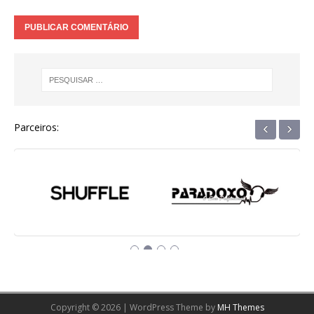
‹
›
Parceiros:
Copyright © 2026 | WordPress Theme by
MH Themes