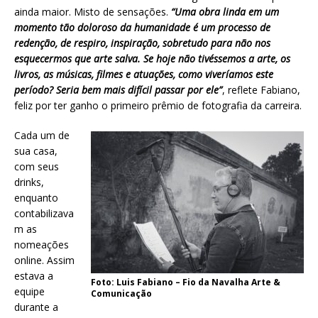
ainda maior. Misto de sensações.
“Uma obra linda em um
momento tão doloroso da humanidade é um processo de
redenção, de respiro, inspiração, sobretudo para não nos
esquecermos que arte salva. Se hoje não tivéssemos a arte, os
livros, as músicas, filmes e atuações, como viveríamos este
período? Seria bem mais difícil passar por ele”
, reflete Fabiano,
feliz por ter ganho o primeiro prêmio de fotografia da carreira.
Cada um de
sua casa,
com seus
drinks,
enquanto
contabilizava
m as
nomeações
online. Assim
estava a
Foto: Luis Fabiano – Fio da Navalha Arte &
equipe
Comunicação
durante a