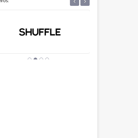
‹
›
iros: