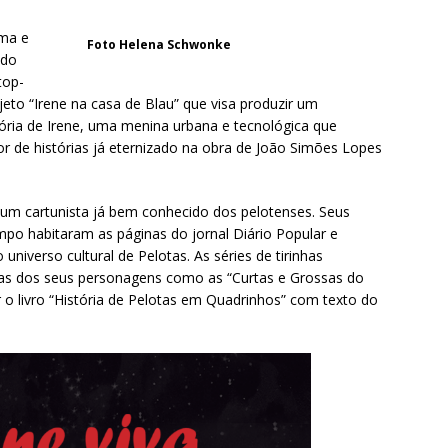
ema e
Foto Helena Schwonke
ndo
top-
eto “Irene na casa de Blau” que visa produzir um
tória de Irene, uma menina urbana e tecnológica que
r de histórias já eternizado na obra de João Simões Lopes
um cartunista já bem conhecido dos pelotenses. Seus
po habitaram as páginas do jornal Diário Popular e
niverso cultural de Pelotas. As séries de tirinhas
eas dos seus personagens como as “Curtas e Grossas do
r o livro “História de Pelotas em Quadrinhos” com texto do