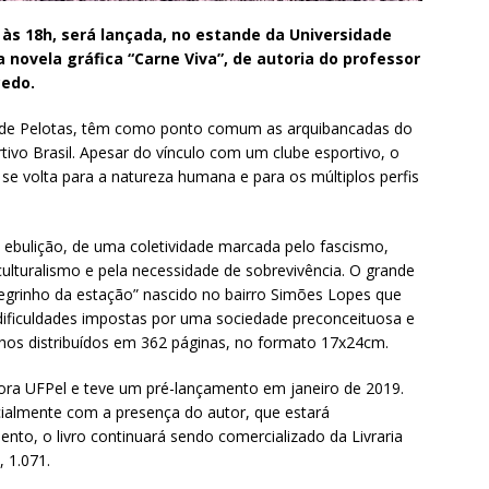
h às 18h, será lançada, no estande da Universidade
 novela gráfica “Carne Viva”, de autoria do professor
cedo.
de de Pelotas, têm como ponto comum as arquibancadas do
tivo Brasil. Apesar do vínculo com um clube esportivo, o
a se volta para a natureza humana e para os múltiplos perfis
 ebulição, de uma coletividade marcada pelo fascismo,
culturalismo e pela necessidade de sobrevivência. O grande
negrinho da estação” nascido no bairro Simões Lopes que
dificuldades impostas por uma sociedade preconceituosa e
nhos distribuídos em 362 páginas, no formato 17x24cm.
itora UFPel e teve um pré-lançamento em janeiro de 2019.
icialmente com a presença do autor, que estará
to, o livro continuará sendo comercializado da Livraria
 1.071.