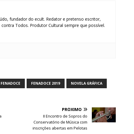
údo, fundador do ecult. Redator e pretenso escritor,
contra Todos. Produtor Cultural sempre que possível.
S
h
ar
FENADOCE
FENADOCE 2019
NOVELA GRÁFICA
e
PRÓXIMO
a
II Encontro de Sopros do
Conservatório de Música com
inscrições abertas em Pelotas