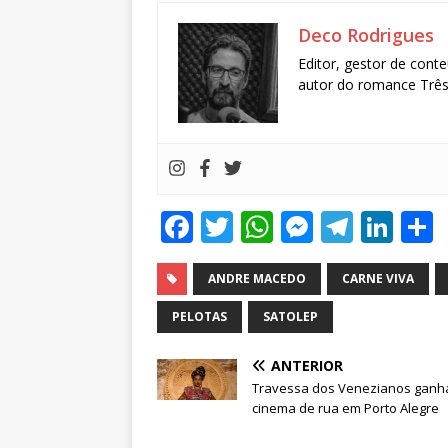
Deco Rodrigues
Editor, gestor de conte
autor do romance Três 
F
T
W
M
T
Li
a
w
h
e
el
n
c
it
at
ss
e
k
ANDRE MACEDO
CARNE VIVA
e
te
s
e
g
e
PELOTAS
SATOLEP
b
r
A
n
ra
dI
ANTERIOR
o
p
g
m
n
Travessa dos Venezianos ganh
o
p
e
cinema de rua em Porto Alegre