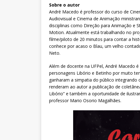
Sobre o autor
André Macedo é professor do curso de Cin
Audiovisual e Cinema de Animação ministra
disciplinas como Direção para Animação e S
Motion. Atualmente está trabalhando no proj
filme/piloto de 20 minutos para contar a his
conhece por acaso o Blau, um velho contado
Neto.
Além de docente na UFPel, André Macedo é 
personagens Libório e Betinho por muito tem
ganharam a simpatia do público integrando o u
renderam ao autor a publicação de coletân
Libório” e também a oportunidade de ilustra
professor Mario Osorio Magalhães.