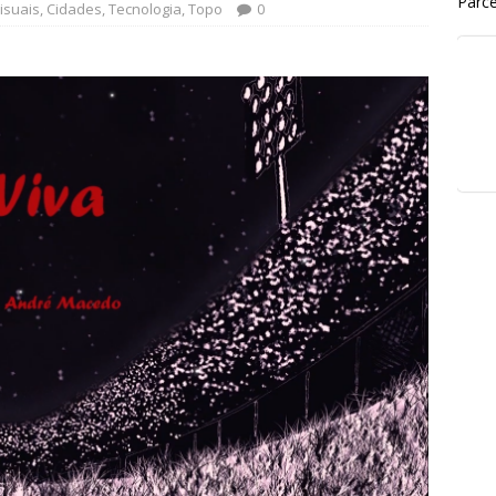
Parce
isuais
,
Cidades
,
Tecnologia
,
Topo
0