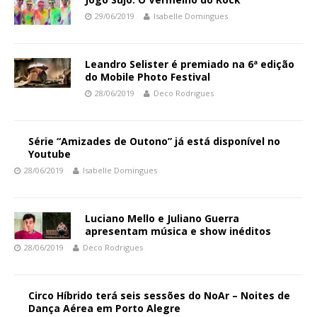
29/06/2019
Isabelle Domingues
Leandro Selister é premiado na 6ª edição
do Mobile Photo Festival
28/06/2019
Deco Rodrigues
Série “Amizades de Outono” já está disponível no
Youtube
28/06/2019
Isabelle Domingues
Luciano Mello e Juliano Guerra
apresentam música e show inéditos
28/06/2019
Deco Rodrigues
Circo Híbrido terá seis sessões do NoAr – Noites de
Dança Aérea em Porto Alegre