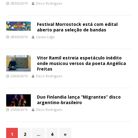
28/06/2019
Deco Rodrigues
Festival Morrostock está com edital
aberto para seleção de bandas
28/06/2019
Cassio Lilge
Vitor Ramil estreia espetáculo inédito
onde musicou versos da poeta Angélica
Freitas
26/06/2019
Deco Rodrigues
Duo Finlandia lança “Migrantes” disco
argentino-brasileiro
25/06/2019
Deco Rodrigues
1
2
…
4
»