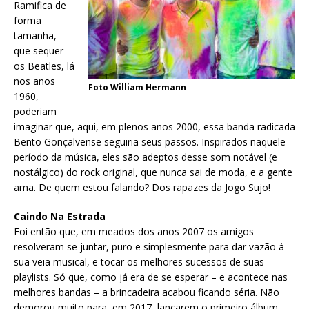
Ramifica de
forma
tamanha,
que sequer
os Beatles, lá
nos anos
Foto William Hermann
1960,
poderiam
imaginar que, aqui, em plenos anos 2000, essa banda radicada
Bento Gonçalvense seguiria seus passos. Inspirados naquele
período da música, eles são adeptos desse som notável (e
nostálgico) do rock original, que nunca sai de moda, e a gente
ama. De quem estou falando? Dos rapazes da Jogo Sujo!
Caindo Na Estrada
Foi então que, em meados dos anos 2007 os amigos
resolveram se juntar, puro e simplesmente para dar vazão à
sua veia musical, e tocar os melhores sucessos de suas
playlists. Só que, como já era de se esperar – e acontece nas
melhores bandas – a brincadeira acabou ficando séria. Não
demorou muito para, em 2017, lançarem o primeiro álbum,