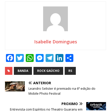
Isabelle Domingues
F
T
W
M
T
Li
S
a
w
h
e
el
n
h
c
it
at
ss
e
k
ar
BANDA
ROCK GAÚCHO
RS
e
te
s
e
g
e
e
ANTERIOR
b
r
A
n
ra
dI
Leandro Selister é premiado na 6ª edição do
Mobile Photo Festival
o
p
g
m
n
o
p
e
PRÓXIMO
Entrevista com Espíritos no Theatro Guarany em