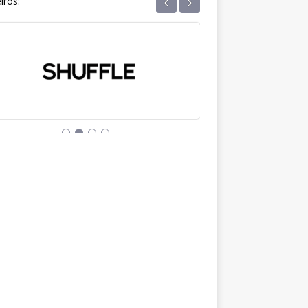
‹
›
iros: