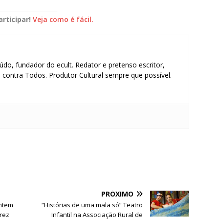
____________________
rticipar!
Veja como é fácil.
údo, fundador do ecult. Redator e pretenso escritor,
contra Todos. Produtor Cultural sempre que possível.
S
h
ar
e
PRÓXIMO
ntem
“Histórias de uma mala só” Teatro
rez
Infantil na Associação Rural de