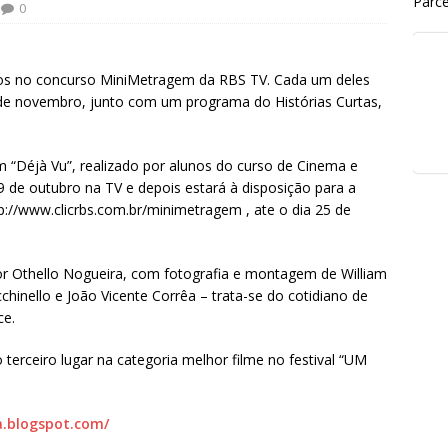
Parce
0
dos no concurso MiniMetragem da RBS TV. Cada um deles
0 de novembro, junto com um programa do Histórias Curtas,
 “Déjà Vu”, realizado por alunos do curso de Cinema e
 de outubro na TV e depois estará à disposição para a
tp://www.clicrbs.com.br/minimetragem , ate o dia 25 de
 por Othello Nogueira, com fotografia e montagem de William
hinello e João Vicente Corrêa – trata-se do cotidiano de
ce.
terceiro lugar na categoria melhor filme no festival “UM
a.blogspot.com/