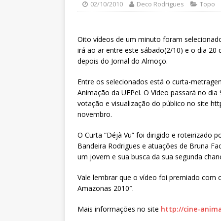
02/10/2010
Deco Rodrigues
Topo
Oito vídeos de um minuto foram seleciona
irá ao ar entre este sábado(2/10) e o dia 2
depois do Jornal do Almoço.
Entre os selecionados está o curta-metragem
Animação da UFPel. O Vídeo passará no dia 9
votação e visualização do público no site ht
novembro.
O Curta “Déjà Vu” foi dirigido e roteirizado
Bandeira Rodrigues e atuações de Bruna Facc
um jovem e sua busca da sua segunda chan
Vale lembrar que o vídeo foi premiado com o 
Amazonas 2010″.
Mais informações no site
http://cine-anim