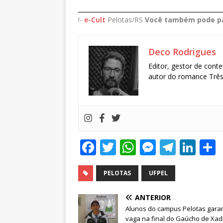
________________________________________________
!-
e-Cult
Pelotas/RS
Você também pode pa
Deco Rodrigues
Editor, gestor de conte
autor do romance Três 
F
T
W
M
T
Li
a
w
h
e
el
n
c
it
at
ss
e
k
PELOTAS
UFPEL
e
te
s
e
g
e
ANTERIOR
b
r
A
n
ra
dI
Alunos do campus Pelotas gara
vaga na final do Gaúcho de Xad