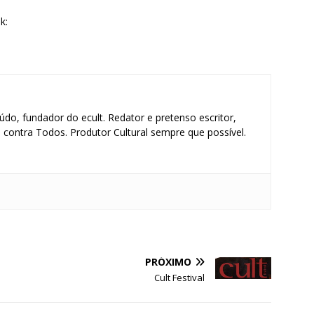
k:
údo, fundador do ecult. Redator e pretenso escritor,
contra Todos. Produtor Cultural sempre que possível.
S
h
PRÓXIMO
ar
Cult Festival
e