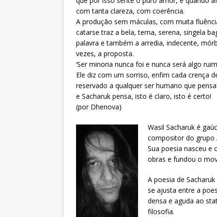
que por isso sente o puro amor, e quando af
com tanta clareza, com coerência.
A produção sem máculas, com muita fluênci
catarse traz a bela, terna, serena, singela b
palavra e também a arredia, indecente, mórbid
vezes, a proposta.
‘Ser minoria nunca foi e nunca será algo ruim’
Ele diz com um sorriso, enfim cada crença d
reservado a qualquer ser humano que pens
e Sacharuk pensa, isto é claro, isto é certo!
(por Dhenova)
Wasil Sacharuk é gaúc
compositor do grupo 
Sua poesia nasceu e c
obras e fundou o mo
A poesia de Sacharuk
se ajusta entre a poes
densa e aguda ao sta
filosofia.