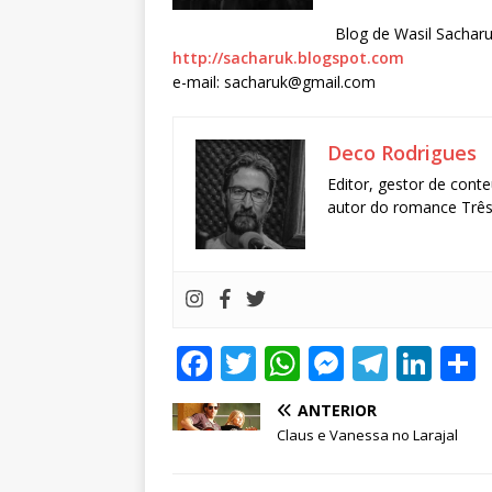
Blog de Wasil Sacharu
http://sacharuk.blogspot.com
e-mail: sacharuk@gmail.com
Deco Rodrigues
Editor, gestor de conte
autor do romance Três 
F
T
W
M
T
Li
a
w
h
e
el
n
ANTERIOR
c
it
at
ss
e
k
Claus e Vanessa no Larajal
e
te
s
e
g
e