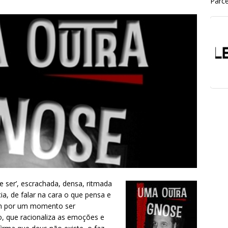
Parce
 ser’, escrachada, densa, ritmada
ia, de falar na cara o que pensa e
sem por um momento ser
o, que racionaliza as emoções e