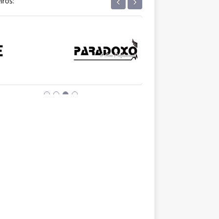
‹
›
iros: