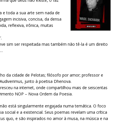
irma que deus não existe, o faz
a e toda a sua arte sem nada de
agagem incisiva, concisa, da densa
a, reflexiva, irônica, muitas
.
eve sim ser respeitada mas também não tê-la é um direito
a…
ho da cidade de Pelotas; filósofo por amor; professor e
Audiverimus, junto à poetisa Dhenova.
resceu na internet, onde compartilhou mais de seiscentas
vimento NOP – Nova Ordem da Poesia.
 não está singularmente engajada numa temática. O foco
ia social e a existencial. Seus poemas revelam uma crítica
tus quo, e são inspirados no amor à musa, na música e na