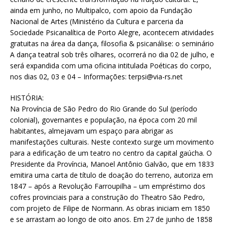
ainda em junho, no Multipalco, com apoio da Fundação
Nacional de Artes (Ministério da Cultura e parceria da
Sociedade Psicanalítica de Porto Alegre, acontecem atividades
gratuitas na área da dança, filosofia & psicanálise: o seminário
A dança teatral sob três olhares, ocorrerá no dia 02 de julho, e
será expandida com uma oficina intitulada Poéticas do corpo,
nos dias 02, 03 e 04 – Informações: terpsi@via-rs.net
HISTÓRIA:
Na Província de São Pedro do Rio Grande do Sul (período
colonial), governantes e população, na época com 20 mil
habitantes, almejavam um espaço para abrigar as
manifestações culturais. Neste contexto surge um movimento
para a edificação de um teatro no centro da capital gaúcha. O
Presidente da Província, Manoel Antônio Galvão, que em 1833
emitira uma carta de título de doação do terreno, autoriza em
1847 – após a Revolução Farroupilha – um empréstimo dos
cofres provinciais para a construção do Theatro São Pedro,
com projeto de Filipe de Normann. As obras iniciam em 1850
e se arrastam ao longo de oito anos. Em 27 de junho de 1858