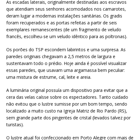
As escadas laterais, originalmente destinadas aos escravos
que atendiam seus senhores acomodados nos camarotes,
deram lugar a modernas instalações sanitárias. Os gradis
foram recuperados e as portas refeitas a partir de seis
exemplares remanescentes (de um fragmento de veludo
francês, escolheu-se um veludo idêntico para as poltronas).
Os porões do TSP escondem labirintos e uma surpresa. As
paredes originais chegavam a 2,5 metros de largura e
sustentavam todo o prédio. Hoje ainda é possível visualizar
essas paredes, que usavam uma argamassa bem peculiar:
uma mistura de estrume, cal, leite e areia.
A luminária original possuía um dispositivo para evitar que a
cera das velas caísse sobre os espectadores. Tanto cuidado
não evitou que o lustre sumisse por um bom tempo, sendo
localizado a muito custo na Igreja Matriz de Rio Pardo (RS),
sem grande parte dos pingentes de cristal (levados talvez por
turistas).
O lustre atual foi confeccionado em Porto Alegre com mais de