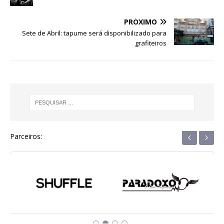
o
p
g
m
n
o
p
e
PRÓXIMO
Sete de Abril: tapume será disponibilizado para
k
r
grafiteiros
‹
›
Parceiros: