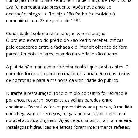
Fundação Theatro São Pedro, em 18 de março de 1982, Dona
Eva foi nomeada sua presidente. Após nove anos de
dedicação integral, o Theatro São Pedro é devolvido à
comunidade em 28 de junho de 1984.
Curiosidades sobre a reconstrução & restauração:
O projeto externo do prédio do São Pedro recebeu críticas
pelo desacordo entre a fachada e o interior: olhando de fora
parece ter dois andares, quando na verdade são quatro.
A plateia não manteve o corredor central que existia antes. O
corredor foi extinto para um maior distanciamento das fileiras
de poltronas e para a melhoria da visibilidade do público.
Durante a restauração, todo o miolo do teatro foi retirado e,
por anos, restaram somente as velhas paredes entre
andaimes. Os vazios foram preenchidos aos poucos, à medida
que chegavam os recursos, resgatando-se a volumetria e a
notável acústica originais. Vigas de aço substituíram a madeira.
Instalações hidráulicas e elétricas foram inteiramente refeitas.