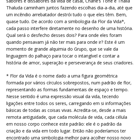
sabores e dissabores da vida de casal, Charle’s Tone e Thalia
Thaluda caminham juntos fazendo escolhas dia-a-dia, até que
um incêndio arrebatador destrói tudo o que eles têm. Bem,
quase tudo. De acordo com a simbologia da Flor da Vida*,
cada passo interfere diretamente no desenho de uma história.
Qual será o desfecho desses dois? Para onde eles foram
quando pensavam já não ter mais para onde ir? Este é um
momento de grande alquimia do Grupo, que se vale da
linguagem do palhaço para tocar o intangível e contar a
história de amor, superação e perseverança de seus criadores.
* Flor da Vida é o nome dado a uma figura geométrica
formada por vários círculos sobrepostos, num padrão de flor,
representando as formas fundamentais de espaço e tempo.
Nesse sentido é uma expressão visual da vida, tecendo
ligações entre todos os seres, carregando em si informações
básicas de todas as coisas vivas. Acredita-se, desde a mais
remota antiguidade, que cada molécula de vida, cada célula
em nosso corpo conhece este padrão: ele é o padrão da
criação e da vida em todo lugar. Então não poderíamos ter
encontrado uma simbologia melhor para acolher nosso novo