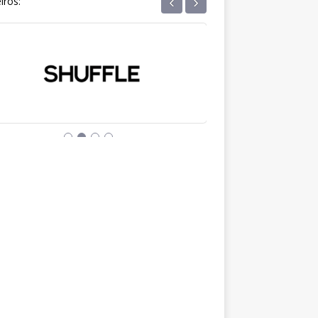
‹
›
iros: