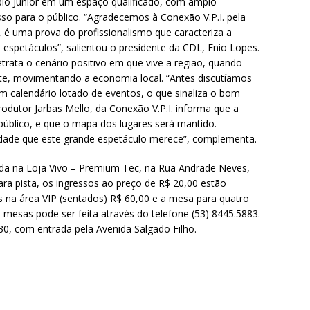
ábio Júnior em um espaço qualificado, com amplo
so para o público. “Agradecemos à Conexão V.P.I. pela
 é uma prova do profissionalismo que caracteriza a
espetáculos”, salientou o presidente da CDL, Enio Lopes.
ata o cenário positivo em que vive a região, quando
e, movimentando a economia local. “Antes discutíamos
 calendário lotado de eventos, o que sinaliza o bom
dutor Jarbas Mello, da Conexão V.P.I. informa que a
público, e que o mapa dos lugares será mantido.
dade que este grande espetáculo merece”, complementa.
da na Loja Vivo – Premium Tec, na Rua Andrade Neves,
ra pista, os ingressos ao preço de R$ 20,00 estão
s na área VIP (sentados) R$ 60,00 e a mesa para quatro
 mesas pode ser feita através do telefone (53) 8445.5883.
30, com entrada pela Avenida Salgado Filho.