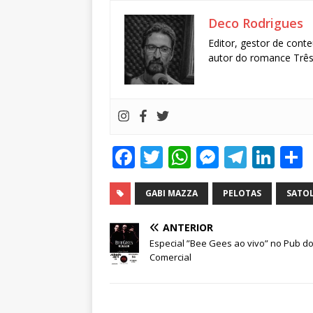
Deco Rodrigues
Editor, gestor de conte
autor do romance Três 
F
T
W
M
T
Li
a
w
h
e
el
n
c
it
at
ss
e
k
GABI MAZZA
PELOTAS
SATOL
e
te
s
e
g
e
ANTERIOR
b
r
A
n
ra
dI
Especial ”Bee Gees ao vivo” no Pub d
Comercial
o
p
g
m
n
o
p
e