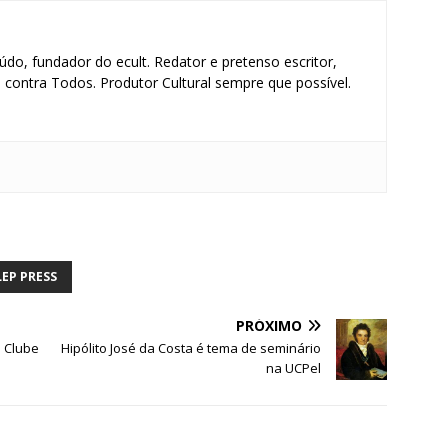
údo, fundador do ecult. Redator e pretenso escritor,
contra Todos. Produtor Cultural sempre que possível.
S
h
ar
EP PRESS
e
PRÓXIMO
o Clube
Hipólito José da Costa é tema de seminário
na UCPel