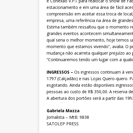
e Conexão V.P.I. para realocar o show de F
estacionamento e em uma área de fácil aces
compreensão em aceitar essa troca de local,
empresa, uma referência na área de grandes 
Estima também ressaltou que o momento retr
grandes eventos acontecem simultaneament
qual seria o melhor momento, hoje temos um
momento que estamos vivendo”, avalia. O pro
mudança não acarreta qualquer prejuízo ao 
“Continuaremos tendo um lugar com a quali
INGRESSOS –
Os ingressos continuam à ven
1797 (Calçadão) e nas Lojas Quero-quero. Pa
esgotando. Ainda estão disponíveis ingresso
pessoas ao custo de R$ 350,00. A reserva de
A abertura dos portões será a partir das 19h
Gabriela Mazza
Jornalista – MtB: 9838
SATOLEP PRESS