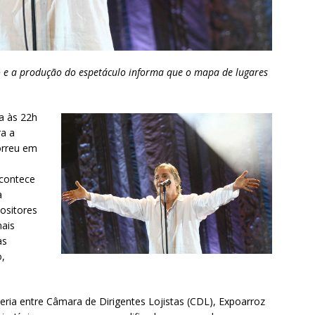
 e a produção do espetáculo informa que o mapa de lugares
a às 22h
ra a
orreu em
acontece
a
ositores
mais
as
o,
ceria entre Câmara de Dirigentes Lojistas (CDL), Expoarroz