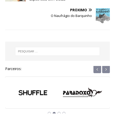
o
p
e
k
r
PRÓXIMO
O Naufrágio do Barquinho
‹
›
Parceiros: