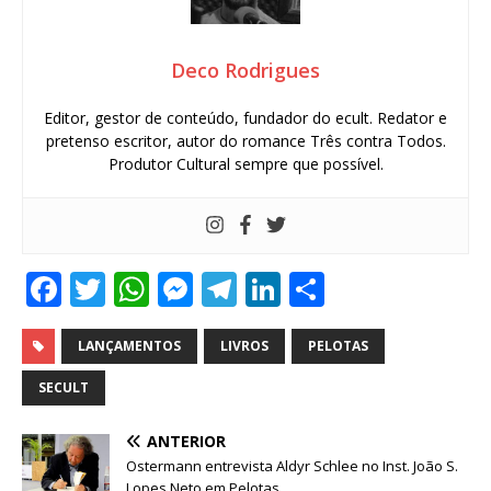
Deco Rodrigues
Editor, gestor de conteúdo, fundador do ecult. Redator e
pretenso escritor, autor do romance Três contra Todos.
Produtor Cultural sempre que possível.
F
T
W
M
T
Li
S
a
w
h
e
el
n
h
c
it
at
ss
e
k
ar
LANÇAMENTOS
LIVROS
PELOTAS
e
te
s
e
g
e
e
SECULT
b
r
A
n
ra
dI
ANTERIOR
o
p
g
m
n
Ostermann entrevista Aldyr Schlee no Inst. João S.
Lopes Neto em Pelotas