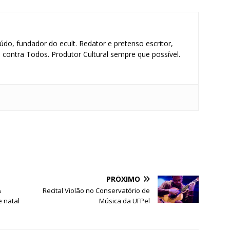
údo, fundador do ecult. Redator e pretenso escritor,
contra Todos. Produtor Cultural sempre que possível.
S
h
ar
e
PRÓXIMO
&
Recital Violão no Conservatório de
e natal
Música da UFPel