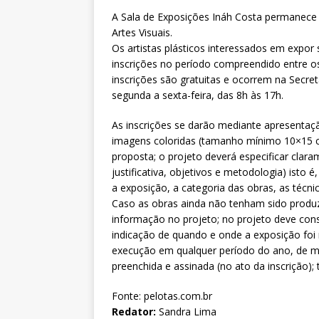
A Sala de Exposições Ináh Costa permanec
Artes Visuais.
Os artistas plásticos interessados em expor
inscrições no período compreendido entre o
inscrições são gratuitas e ocorrem na Secret
segunda a sexta-feira, das 8h às 17h.
As inscrições se darão mediante apresentaçã
imagens coloridas (tamanho mínimo 10×15 c
proposta; o projeto deverá especificar clara
justificativa, objetivos e metodologia) isto
a exposição, a categoria das obras, as técn
Caso as obras ainda não tenham sido produz
informação no projeto; no projeto deve cons
indicação de quando e onde a exposição foi r
execução em qualquer período do ano, de m
preenchida e assinada (no ato da inscrição); 
Fonte: pelotas.com.br
Redator:
Sandra Lima