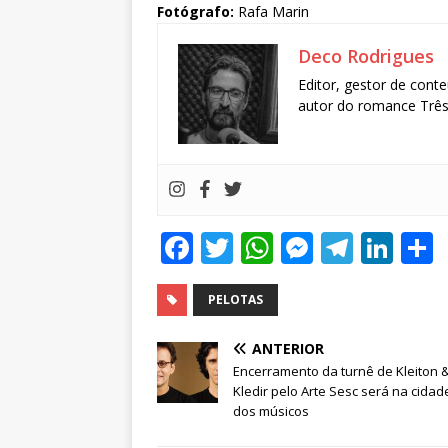
Fotógrafo:
Rafa Marin
Deco Rodrigues
Editor, gestor de conte
autor do romance Três 
F
T
W
M
T
Li
a
w
h
e
el
n
c
it
at
ss
e
k
PELOTAS
e
te
s
e
g
e
ANTERIOR
b
r
A
n
ra
dI
Encerramento da turnê de Kleiton 
Kledir pelo Arte Sesc será na cidad
o
p
g
m
n
dos músicos
o
p
e