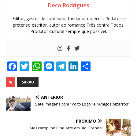
Deco Rodrigues
Editor, gestor de conteúdo, fundador do ecult. Redator e
pretenso escritor, autor do romance Três contra Todos.
Produtor Cultural sempre que possível.
F
T
W
M
T
Li
S
a
w
h
e
el
n
h
c
it
at
ss
e
k
ar
SARAU
e
te
s
e
g
e
e
ANTERIOR
b
r
A
n
ra
dI
Sete Imagens com “Volto Logo” e “Amigos bizarros”
o
p
g
m
n
PRÓXIMO
o
p
e
Mazzaropi no Cine Arte em Rio Grande
k
r