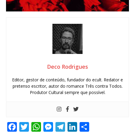
Deco Rodrigues
Editor, gestor de conteúdo, fundador do ecult. Redator e
pretenso escritor, autor do romance Três contra Todos.
Produtor Cultural sempre que possível.
F
T
W
M
T
Li
S