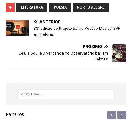
a
w
h
e
el
n
h
c
it
at
ss
e
k
ar
LITERATURA
POESIA
PORTO ALEGRE
e
te
s
e
g
e
e
ANTERIOR
b
r
A
n
ra
dI
38ª edição do Projeto Sarau Poético-Musical BPP
em Pelotas
o
p
g
m
n
o
p
e
PRÓXIMO
Célula Soul e Divergência no Observatório bar em
k
r
Pelotas
‹
›
Parceiros: