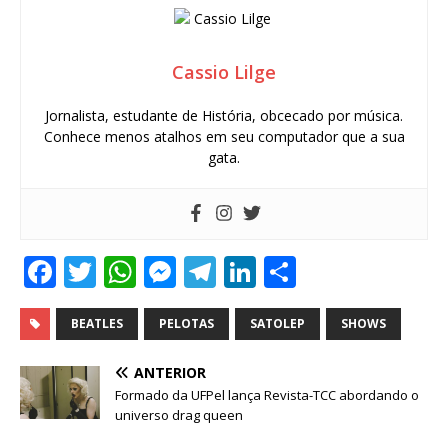
Cassio Lilge
Jornalista, estudante de História, obcecado por música.
Conhece menos atalhos em seu computador que a sua
gata.
F
T
W
M
T
Li
S
a
w
h
e
el
n
h
c
it
at
ss
e
k
ar
BEATLES
PELOTAS
SATOLEP
SHOWS
e
te
s
e
g
e
e
ANTERIOR
b
r
A
n
ra
dI
Formado da UFPel lança Revista-TCC abordando o
universo drag queen
o
p
g
m
n