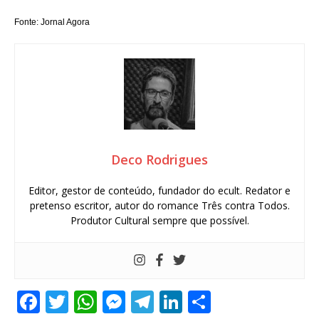
Fonte: Jornal Agora
Deco Rodrigues
Editor, gestor de conteúdo, fundador do ecult. Redator e
pretenso escritor, autor do romance Três contra Todos.
Produtor Cultural sempre que possível.
F
T
W
M
T
Li
S