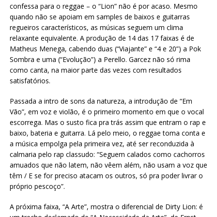
confessa para o reggae – o “Lion” não é por acaso. Mesmo
quando não se apoiam em samples de baixos e guitarras
regueiros característicos, as músicas seguem um clima
relaxante equivalente. A produção de 14 das 17 faixas é de
Matheus Menega, cabendo duas (“Viajante” e “4 e 20”) a Pok
Sombra e uma (“Evolução”) a Perello. Garcez não só rima
como canta, na maior parte das vezes com resultados
satisfatórios.
Passada a intro de sons da natureza, a introdução de “Em
Vão”, em voz e violão, é o primeiro momento em que o vocal
escorrega. Mas o susto fica pra trás assim que entram o rap e
baixo, bateria e guitarra. Lá pelo meio, o reggae toma conta e
a música empolga pela primeira vez, até ser reconduzida à
calmaria pelo rap classudo: “Seguem calados como cachorros
amuados que não latem, não vêem além, não usam a voz que
têm / E se for preciso atacam os outros, só pra poder livrar o
próprio pescoço”.
A próxima faixa, “A Arte”, mostra o diferencial de Dirty Lion: é