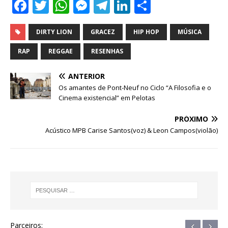
F
T
W
M
T
Li
S
a
w
h
e
el
n
h
c
it
at
ss
e
k
ar
DIRTY LION
GRACEZ
HIP HOP
MÚSICA
e
te
s
e
g
e
e
RAP
REGGAE
RESENHAS
b
r
A
n
ra
dI
ANTERIOR
o
p
g
m
n
Os amantes de Pont-Neuf no Ciclo “A Filosofia e o
o
p
e
Cinema existencial” em Pelotas
k
r
PRÓXIMO
Acústico MPB Carise Santos(voz) & Leon Campos(violão)
‹
›
Parceiros: