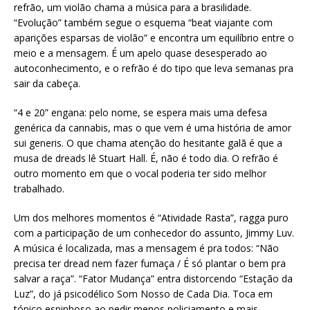
refrão, um violão chama a música para a brasilidade.
“Evolução” também segue o esquema “beat viajante com
aparições esparsas de violão” e encontra um equilíbrio entre o
meio e a mensagem. É um apelo quase desesperado ao
autoconhecimento, e o refrão é do tipo que leva semanas pra
sair da cabeça.
“4 e 20” engana: pelo nome, se espera mais uma defesa
genérica da cannabis, mas o que vem é uma história de amor
sui generis. O que chama atenção do hesitante galã é que a
musa de dreads lê Stuart Hall. É, não é todo dia. O refrão é
outro momento em que o vocal poderia ter sido melhor
trabalhado.
Um dos melhores momentos é “Atividade Rasta”, ragga puro
com a participação de um conhecedor do assunto, Jimmy Luv.
A música é localizada, mas a mensagem é pra todos: “Não
precisa ter dread nem fazer fumaça / É só plantar o bem pra
salvar a raça”. “Fator Mudança” entra distorcendo “Estação da
Luz”, do já psicodélico Som Nosso de Cada Dia. Toca em
tópico espinhoso ao pedir menos policiamento e mais