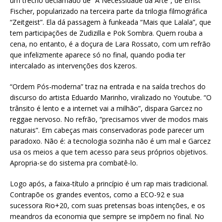
um trecho declamado de “A Necessidade da Arte”, de Ernst
Fischer, popularizado na terceira parte da trilogia filmográfica
“Zeitgeist”. Ela dá passagem à funkeada “Mais que Lalala”, que
tem participações de Zudizilla e Pok Sombra. Quem rouba a
cena, no entanto, é a doçura de Lara Rossato, com um refrão
que infelizmente aparece só no final, quando podia ter
intercalado as intervenções dos kzeros.
“Ordem Pós-moderna” traz na entrada e na saída trechos do
discurso do artista Eduardo Marinho, viralizado no Youtube. “O
trânsito é lento e a internet vai a milhão”, dispara Garcez no
reggae nervoso. No refrão, “precisamos viver de modos mais
naturais”. Em cabeças mais conservadoras pode parecer um
paradoxo. Não é: a tecnologia sozinha não é um mal e Garcez
usa os meios a que tem acesso para seus próprios objetivos.
Apropria-se do sistema pra combatê-lo.
Logo após, a faixa-título a princípio é um rap mais tradicional.
Contrapõe os grandes eventos, como a ECO-92 e sua
sucessora Rio+20, com suas pretensas boas intenções, e os
meandros da economia que sempre se impõem no final. No