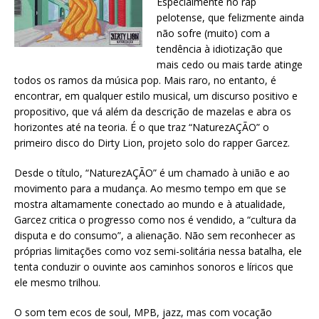
Especialmente no rap
pelotense, que felizmente ainda
não sofre (muito) com a
tendência à idiotização que
mais cedo ou mais tarde atinge
todos os ramos da música pop. Mais raro, no entanto, é
encontrar, em qualquer estilo musical, um discurso positivo e
propositivo, que vá além da descrição de mazelas e abra os
horizontes até na teoria. É o que traz “NaturezAÇÃO” o
primeiro disco do Dirty Lion, projeto solo do rapper Garcez.
Desde o título, “NaturezAÇÃO” é um chamado à união e ao
movimento para a mudança. Ao mesmo tempo em que se
mostra altamamente conectado ao mundo e à atualidade,
Garcez critica o progresso como nos é vendido, a “cultura da
disputa e do consumo”, a alienação. Não sem reconhecer as
próprias limitações como voz semi-solitária nessa batalha, ele
tenta conduzir o ouvinte aos caminhos sonoros e líricos que
ele mesmo trilhou.
O som tem ecos de soul, MPB, jazz, mas com vocação