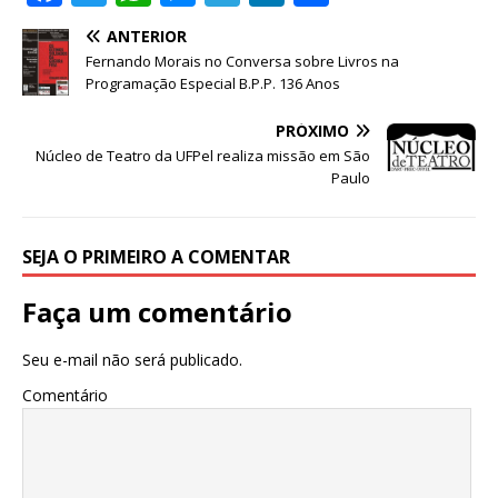
a
w
h
e
el
n
h
ANTERIOR
c
it
at
ss
e
k
ar
Fernando Morais no Conversa sobre Livros na
e
te
s
e
g
e
e
Programação Especial B.P.P. 136 Anos
b
r
A
n
ra
dI
PRÓXIMO
o
p
g
m
n
Núcleo de Teatro da UFPel realiza missão em São
Paulo
o
p
e
k
r
SEJA O PRIMEIRO A COMENTAR
Faça um comentário
Seu e-mail não será publicado.
Comentário