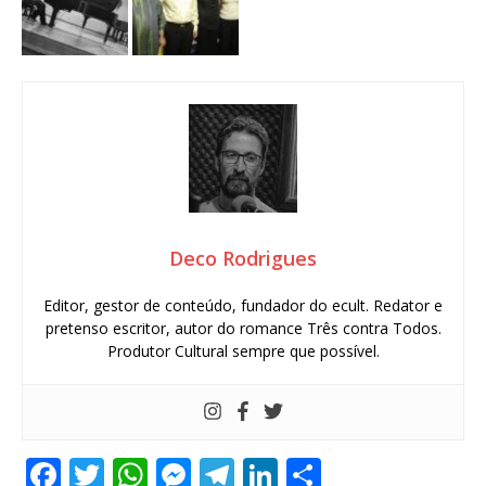
Deco Rodrigues
Editor, gestor de conteúdo, fundador do ecult. Redator e
pretenso escritor, autor do romance Três contra Todos.
Produtor Cultural sempre que possível.
F
T
W
M
T
Li
S