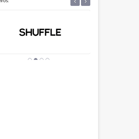
‹
›
iros: