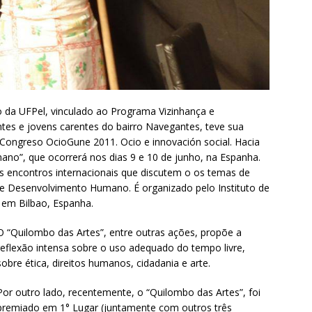
o da UFPel, vinculado ao Programa Vizinhança e
tes e jovens carentes do bairro Navegantes, teve sua
ongreso OcioGune 2011. Ocio e innovación social. Hacia
ano”, que ocorrerá nos dias 9 e 10 de junho, na Espanha.
 encontros internacionais que discutem o os temas de
o e Desenvolvimento Humano. É organizado pelo Instituto de
 em Bilbao, Espanha.
O “Quilombo das Artes”, entre outras ações, propõe a
reflexão intensa sobre o uso adequado do tempo livre,
sobre ética, direitos humanos, cidadania e arte.
Por outro lado, recentemente, o “Quilombo das Artes”, foi
premiado em 1° Lugar (juntamente com outros três